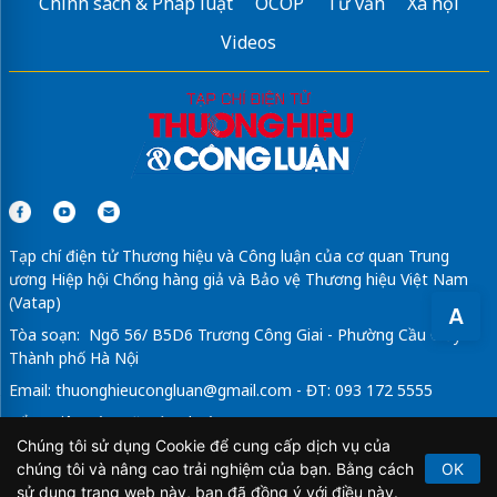
Chính sách & Pháp luật
OCOP
Tư vấn
Xã hội
Videos
Tạp chí điện tử Thương hiệu và Công luận của cơ quan Trung
ương Hiệp hội Chống hàng giả và Bảo vệ Thương hiệu Việt Nam
(Vatap)
A
Tòa soạn: Ngõ 56/ B5D6 Trương Công Giai - Phường Cầu Giấy -
Thành phố Hà Nội
Email:
thuonghieucongluan@gmail.com
- ĐT: 093 172 5555
Tổng Biên Tập: Vũ Đức Thuận
Chúng tôi sử dụng Cookie để cung cấp dịch vụ của
Giấy phép hoạt động báo chí điện tử số 64/GP-BTTTT do Bộ
chúng tôi và nâng cao trải nghiệm của bạn. Bằng cách
OK
Thông tin và Truyền thông cấp ngày 21/2/2020.
sử dụng trang web này, bạn đã đồng ý với điều này.