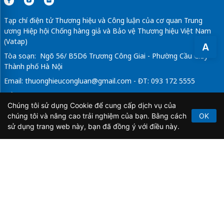
Tạp chí điện tử Thương hiệu và Công luận của cơ quan Trung
ương Hiệp hội Chống hàng giả và Bảo vệ Thương hiệu Việt Nam
(Vatap)
A
Tòa soạn: Ngõ 56/ B5D6 Trương Công Giai - Phường Cầu Giấy -
Thành phố Hà Nội
Email:
thuonghieucongluan@gmail.com
- ĐT: 093 172 5555
Tổng Biên Tập: Vũ Đức Thuận
Chúng tôi sử dụng Cookie để cung cấp dịch vụ của
Giấy phép hoạt động báo chí điện tử số 64/GP-BTTTT do Bộ
chúng tôi và nâng cao trải nghiệm của bạn. Bằng cách
OK
Thông tin và Truyền thông cấp ngày 21/2/2020.
sử dụng trang web này, bạn đã đồng ý với điều này.
Copyright © 2026
TẠP CHÍ THƯƠNG HIỆU & CÔNG
LUẬN
. All Rights Reserved.
Bản quyền thuộc Tạp chí Thương hiệu và Công luận. Cấm
sao chép dưới mọi hình thức nếu không có sự chấp thuận
bằng văn bản.