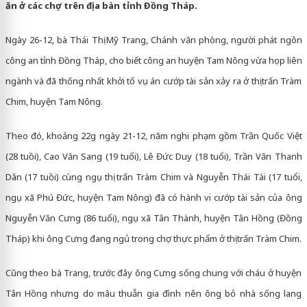
ăn ở các chợ trên địa bàn tỉnh Đồng Tháp.
Ngày 26-12, bà Thái Thị Mỹ Trang, Chánh văn phòng, người phát ngôn
công an tỉnh Đồng Tháp, cho biết công an huyện Tam Nông vừa họp liên
ngành và đã thống nhất khởi tố vụ án cướp tài sản xảy ra ở thị trấn Tràm
Chim, huyện Tam Nông.
Theo đó, khoảng 22g ngày 21-12, năm nghi phạm gồm Trần Quốc Việt
(28 tuồi), Cao Văn Sang (19 tuổi), Lê Đức Duy (18 tuổi), Trần Văn Thanh
Dân (17 tuồi) cùng ngụ thị trấn Tràm Chim và Nguyễn Thái Tài (17 tuổi,
ngụ xã Phú Đức, huyện Tam Nông) đã có hành vi cướp tài sản của ông
Nguyễn Văn Cưng (86 tuổi), ngụ xã Tân Thành, huyện Tân Hồng (Đồng
Tháp) khi ông Cưng đang ngủ trong chợ thực phẩm ở thị trấn Tràm Chim.
Cũng theo bà Trang, trước đây ông Cưng sống chung với cháu ở huyện
Tân Hồng nhưng do mâu thuẫn gia đình nên ông bỏ nhà sống lang