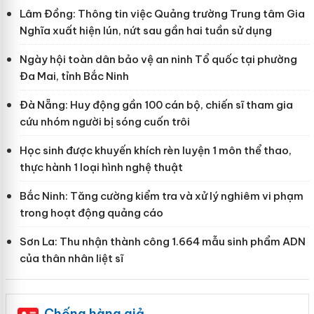
Lâm Đồng: Thông tin việc Quảng trường Trung tâm Gia
Nghĩa xuất hiện lún, nứt sau gần hai tuần sử dụng
Ngày hội toàn dân bảo vệ an ninh Tổ quốc tại phường
Đa Mai, tỉnh Bắc Ninh
Đà Nẵng: Huy động gần 100 cán bộ, chiến sĩ tham gia
cứu nhóm người bị sóng cuốn trôi
Học sinh được khuyến khích rèn luyện 1 môn thể thao,
thực hành 1 loại hình nghệ thuật
Bắc Ninh: Tăng cường kiểm tra và xử lý nghiêm vi phạm
trong hoạt động quảng cáo
Sơn La: Thu nhận thành công 1.664 mẫu sinh phẩm ADN
của thân nhân liệt sĩ
Chống hàng giả