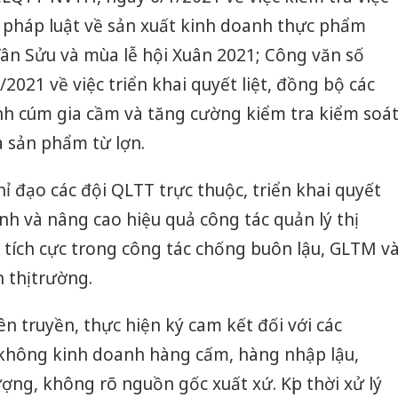
a pháp luật về sản xuất kinh doanh thực phẩm
ân Sửu và mùa lễ hội Xuân 2021; Công văn số
021 về việc triển khai quyết liệt, đồng bộ các
h cúm gia cầm và tăng cường kiểm tra kiểm soá
à sản phẩm từ lợn.
ỉ đạo các đội QLTT trực thuộc, triển khai quyết
h và nâng cao hiệu quả công tác quản lý thị
 tích cực trong công tác chống buôn lậu, GLTM v
 thị trường.
n truyền, thực hiện ký cam kết đối với các
 không kinh doanh hàng cấm, hàng nhập lậu,
Cà Mau:
ợng, không rõ nguồn gốc xuất xứ. Kịp thời xử lý
công kh