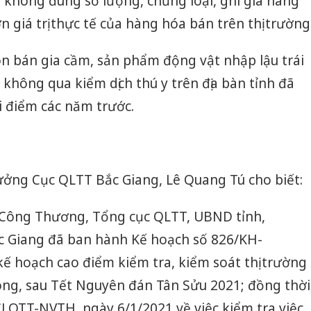
 không đúng số lượng, chủng loại, ghi giá hàng
 giá trị thực tế của hàng hóa bán trên thị trường
n bán gia cầm, sản phẩm động vật nhập lậu trái
không qua kiểm dịch thú y trên địa bàn tỉnh đã
i điểm các năm trước.
rưởng Cục QLTT Bắc Giang, Lê Quang Tú cho biết:
 Công Thương, Tổng cục QLTT, UBND tỉnh,
c Giang đã ban hành Kế hoạch số 826/KH-
ế hoạch cao điểm kiểm tra, kiểm soát thị trường
ong, sau Tết Nguyên đán Tân Sửu 2021; đồng thời
LQTT-NVTH, ngày 6/1/2021 về việc kiểm tra việc