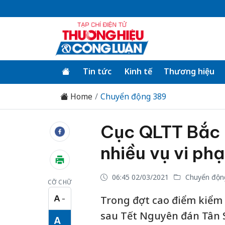
Tin tức
Kinh tế
Thương hiệu
Home
Chuyển động 389
Cục QLTT Bắc G
nhiều vụ vi ph
06:45 02/03/2021
Chuyển độn
CỠ CHỮ
A
Trong đợt cao điểm kiểm t
−
Cỡ chữ nhỏ
sau Tết Nguyên đán Tân S
A