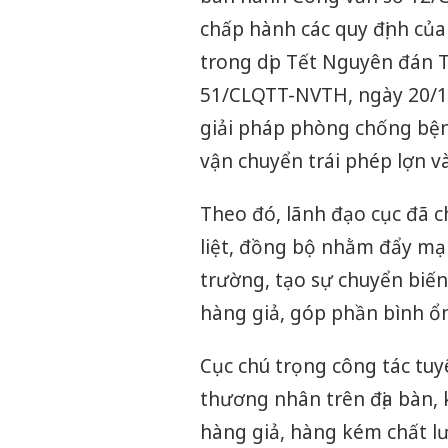
chấp hành các quy định củ
trong dịp Tết Nguyên đán T
51/CLQTT-NVTH, ngày 20/1/2
giải pháp phòng chống bện
vận chuyển trái phép lợn v
Theo đó, lãnh đạo cục đã ch
liệt, đồng bộ nhằm đẩy mạn
trường, tạo sự chuyển biến
hàng giả, góp phần bình ổn
Cục chú trọng công tác tuyê
thương nhân trên địa bàn,
hàng giả, hàng kém chất lư