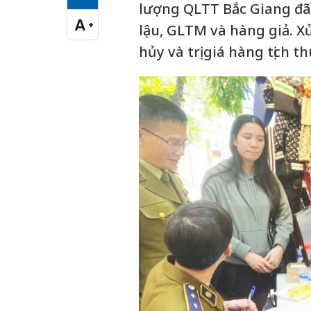
Cỡ chữ vừa
lượng QLTT Bắc Giang đã 
A
+
lậu, GLTM và hàng giả. Xử
Cỡ chữ lớn
hủy và trị giá hàng tịch t