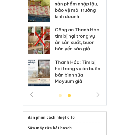
m nhập lậu,
Slimaura Care x3 sử
sả
môi trường
dụng giấy phép giả
bả
anh
mạo
ki
 Thanh Hóa
Lào Cai xử lý 83 vụ vi
Cô
ại trong vụ
phạm thương mại
tìm
xuất, buôn
trong tháng 7
án
 sào giả
bá
Hưng Yên: Xử lý 6 hộ
óa: Tìm bị
Th
kinh doanh bán hàng
g vụ án buôn
hạ
giả mạo nhãn hiệu
h sữa
bá
Adidas, Nike
 giả
Mo
dán phim cách nhiệt ô tô
Sửa máy rửa bát bosch