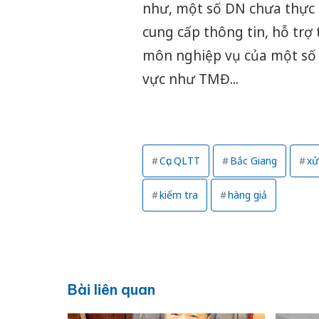
như, một số DN chưa thực s
cung cấp thông tin, hỗ trợ 
môn nghiệp vụ của một số 
vực như TMĐ...
Cục QLTT
Bắc Giang
xử
kiểm tra
hàng giả
Bài liên quan