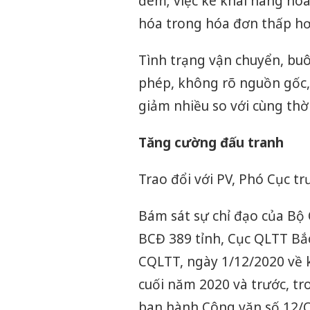
đêm; việc kê khai hàng hóa
hóa trong hóa đơn thấp hơn
Tình trạng vận chuyển, buô
phép, không rõ nguồn gốc, 
giảm nhiều so với cùng thờ
Tăng cường đấu tranh
Trao đổi với PV, Phó Cục t
Bám sát sự chỉ đạo của Bộ
BCĐ 389 tỉnh, Cục QLTT Bắ
CQLTT, ngày 1/12/2020 về k
cuối năm 2020 và trước, tr
ban hành Công văn số 12/C