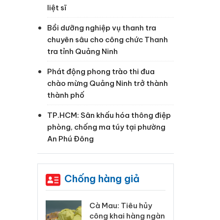
liệt sĩ
Bồi dưỡng nghiệp vụ thanh tra
chuyên sâu cho công chức Thanh
tra tỉnh Quảng Ninh
t
Phát động phong trào thi đua
chào mừng Quảng Ninh trở thành
thành phố
TP.HCM: Sân khấu hóa thông điệp
phòng, chống ma túy tại phường
à
An Phú Đông
Chống hàng giả
 Tiêu hủy
Khẩn trương xác
Cà
ai hàng ngàn
minh, xử lý sản phẩm
cô