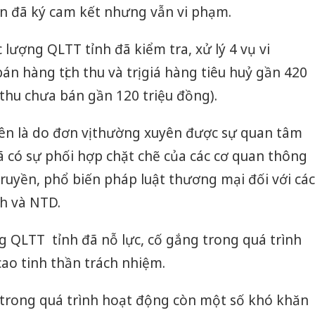
sản phẩ
ân đã ký cam kết nhưng vẫn vi phạm.
bảo vệ 
kinh do
 lượng QLTT tỉnh đã kiểm tra, xử lý 4 vụ vi
Công an
n hàng tịch thu và trị giá hàng tiêu huỷ gần 420
tìm bị h
h thu chưa bán gần 120 triệu đồng).
án sản 
bán yến
ên là do đơn vị thường xuyên được sự quan tâm
Thanh H
đã có sự phối hợp chặt chẽ của các cơ quan thông
hại tron
bán bìn
n truyền, phổ biến pháp luật thương mại đối với các
Moyuum
h và NTD.
g QLTT tỉnh đã nỗ lực, cố gắng trong quá trình
ao tinh thần trách nhiệm.
 trong quá trình hoạt động còn một số khó khăn