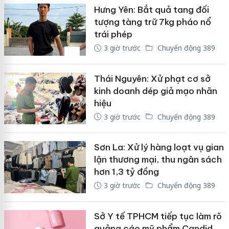
Hưng Yên: Bắt quả tang đối
tượng tàng trữ 7kg pháo nổ
trái phép
3 giờ trước
Chuyển động 389
Thái Nguyên: Xử phạt cơ sở
kinh doanh dép giả mạo nhãn
hiệu
3 giờ trước
Chuyển động 389
Sơn La: Xử lý hàng loạt vụ gian
lận thương mại, thu ngân sách
hơn 1,3 tỷ đồng
3 giờ trước
Chuyển động 389
Sở Y tế TPHCM tiếp tục làm rõ
quảng cáo mỹ phẩm Candid