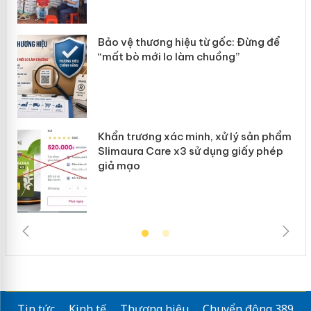
n
Bảo vệ thương hiệu từ gốc: Đừng để
ke
“mất bò mới lo làm chuồng”
Khẩn trương xác minh, xử lý sản phẩm
ôi
Slimaura Care x3 sử dụng giấy phép
giả mạo
Tin tức
Kinh tế
Thương hiệu
Chuyển động 389