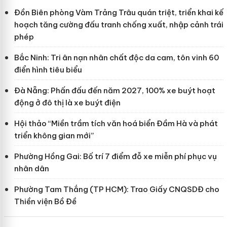
Đồn Biên phòng Vàm Trảng Trâu quán triệt, triển khai kế
hoạch tăng cường đấu tranh chống xuất, nhập cảnh trái
phép
Bắc Ninh: Tri ân nạn nhân chất độc da cam, tôn vinh 60
điển hình tiêu biểu
Đà Nẵng: Phấn đấu đến năm 2027, 100% xe buýt hoạt
động ở đô thị là xe buýt điện
Hội thảo “Miền trầm tích văn hoá biển Đầm Hà và phát
triển không gian mới”
Phường Hồng Gai: Bố trí 7 điểm đỗ xe miễn phí phục vụ
nhân dân
Phường Tam Thắng (TP HCM): Trao Giấy CNQSDĐ cho
Thiền viện Bồ Đề