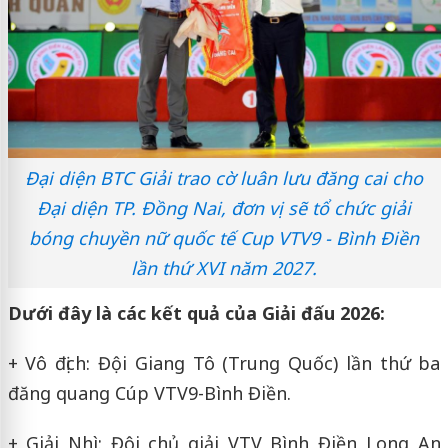
Đại diện BTC Giải trao cờ luân lưu đăng cai cho
Đại diện TP. Đồng Nai, đơn vị sẽ tổ chức giải
bóng chuyền nữ quốc tế Cup VTV9 - Bình Điền
lần thứ XVI năm 2027.
Dưới đây là các kết quả của Giải đấu 2026:
+ Vô địch: Đội Giang Tô (Trung Quốc) lần thứ ba
đăng quang Cúp VTV9-Bình Điền.
+ Giải Nhì: Đội chủ giải VTV Bình Điền Long An