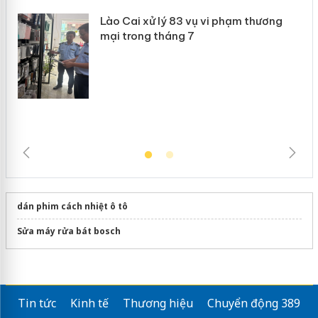
Lào Cai xử lý 83 vụ vi phạm thương
mại trong tháng 7
dán phim cách nhiệt ô tô
Sửa máy rửa bát bosch
Tin tức
Kinh tế
Thương hiệu
Chuyển động 389