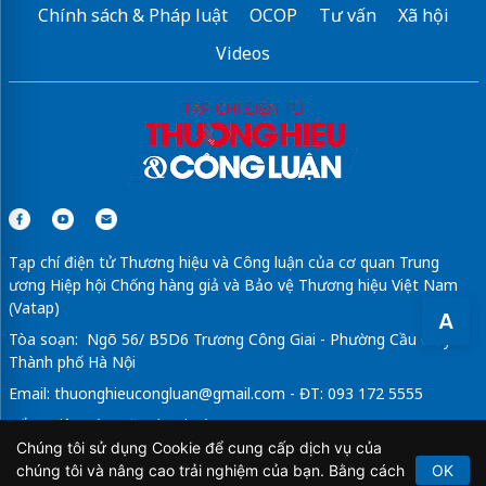
Chính sách & Pháp luật
OCOP
Tư vấn
Xã hội
Videos
Tạp chí điện tử Thương hiệu và Công luận của cơ quan Trung
ương Hiệp hội Chống hàng giả và Bảo vệ Thương hiệu Việt Nam
(Vatap)
A
Tòa soạn: Ngõ 56/ B5D6 Trương Công Giai - Phường Cầu Giấy -
Thành phố Hà Nội
Email:
thuonghieucongluan@gmail.com
- ĐT: 093 172 5555
Tổng Biên Tập: Vũ Đức Thuận
Chúng tôi sử dụng Cookie để cung cấp dịch vụ của
Giấy phép hoạt động báo chí điện tử số 64/GP-BTTTT do Bộ
chúng tôi và nâng cao trải nghiệm của bạn. Bằng cách
OK
Thông tin và Truyền thông cấp ngày 21/2/2020.