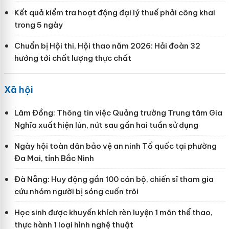
Kết quả kiểm tra hoạt động đại lý thuế phải công khai
trong 5 ngày
Chuẩn bị Hội thi, Hội thao năm 2026: Hải đoàn 32
hướng tới chất lượng thực chất
Xã hội
Lâm Đồng: Thông tin việc Quảng trường Trung tâm Gia
Nghĩa xuất hiện lún, nứt sau gần hai tuần sử dụng
Ngày hội toàn dân bảo vệ an ninh Tổ quốc tại phường
Đa Mai, tỉnh Bắc Ninh
Đà Nẵng: Huy động gần 100 cán bộ, chiến sĩ tham gia
cứu nhóm người bị sóng cuốn trôi
Học sinh được khuyến khích rèn luyện 1 môn thể thao,
thực hành 1 loại hình nghệ thuật