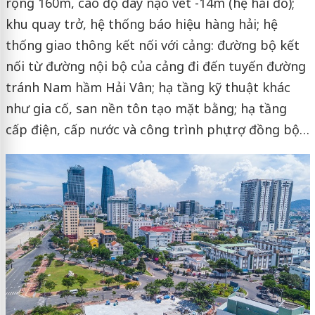
rộng 160m, cao độ đáy nạo vét -14m (hệ hải đồ);
khu quay trở, hệ thống báo hiệu hàng hải; hệ
thống giao thông kết nối với cảng: đường bộ kết
nối từ đường nội bộ của cảng đi đến tuyến đường
tránh Nam hầm Hải Vân; hạ tầng kỹ thuật khác
như gia cố, san nền tôn tạo mặt bằng; hạ tầng
cấp điện, cấp nước và công trình phụ trợ đồng bộ…