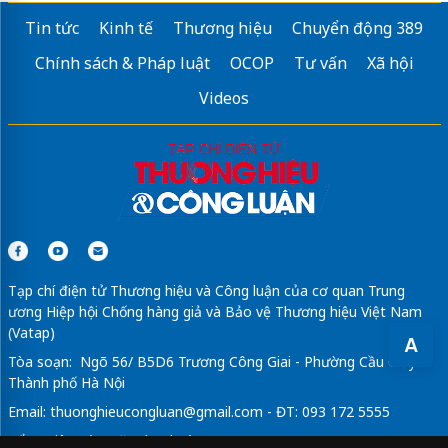
Tin tức
Kinh tế
Thương hiệu
Chuyển động 389
Chính sách & Pháp luật
OCOP
Tư vấn
Xã hội
Videos
Tạp chí điện tử Thương hiệu và Công luận của cơ quan Trung
ương Hiệp hội Chống hàng giả và Bảo vệ Thương hiệu Việt Nam
(Vatap)
A
Tòa soạn: Ngõ 56/ B5D6 Trương Công Giai - Phường Cầu Giấy -
Thành phố Hà Nội
Email:
thuonghieucongluan@gmail.com
- ĐT: 093 172 5555
Tổng Biên Tập: Vũ Đức Thuận