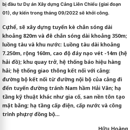
bị đầu tư Dự án Xây dựng Cảng Liên Chiểu (giai đoạn
01), dự kiến trong tháng 09/2022 sẽ khởi công.
Cụ thể, sẽ xây dựng tuyến kè chắn sóng dài
khoảng 820m và đê chắn sóng dài khoảng 350m;
luồng tàu và khu nước: Luồng tàu dài khoảng
7.250m, rộng 160m, cao độ đáy nạo vét -14m (hệ
hải đồ); khu quay trở, hệ thống báo hiệu hàng
hải; hệ thống giao thông kết nối với cảng:
đường bộ kết nối từ đường nội bộ của cảng đi
đến tuyến đường tránh Nam hầm Hải Vân; hạ
tầng kỹ thuật khác như gia cố, san nền tôn tạo
mặt bằng; hạ tầng cấp điện, cấp nước và công
trình phụ trợ đồng bộ…
Hữu Hoàng