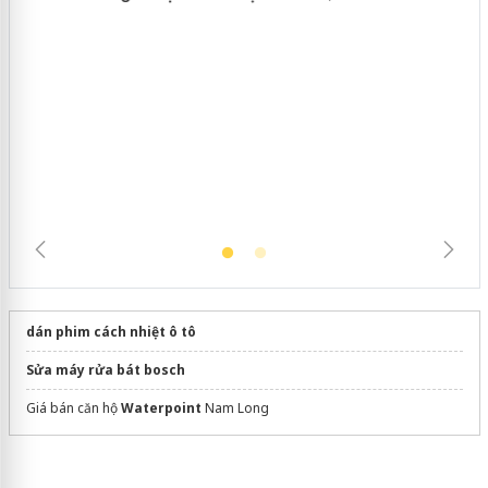
Hưng Yên: Xử lý 6 hộ kinh doanh bán
hàng giả mạo nhãn hiệu Adidas, Nike
dán phim cách nhiệt ô tô
Sửa máy rửa bát bosch
Giá bán căn hộ
Waterpoint
Nam Long