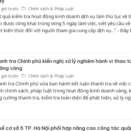
ày
 giờ trước
Chính sách & Pháp Luật
t quả kiểm tra hoạt động kinh doanh dịch vụ làm thủ tục về 
i được công khai trong vòng 5 ngày làm việc, siết yêu cầu về
t kiến thức đối với người tham gia cung cấp dịch vụ…” - Đây 
ng quy định mới tại Thông tư 109/2026/TT-BTC về quản lý 
g kinh doanh dịch vụ làm thủ tục về thuế.
nh tra Chính phủ kiến nghị xử lý nghiêm hành vi thao t
ường vàng
 giờ trước
Chính sách & Pháp Luật
nh tra Chính phủ vừa ban hành kết luận thanh tra về việc 
h chính sách, pháp luật trong hoạt động kinh doanh vàng, k
g cường thanh tra, kiểm tra toàn diện để phát hiện, xử lý n
 hành vi thao túng, găm hàng, đẩy giá, đầu cơ, buôn lậu, trục
h doanh trái phép gây bất ổn thị trường.
ế cơ sở 5 TP. Hà Nội phối hợp nâng cao công tác quản