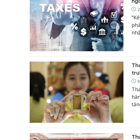
ng
2
“Kế
phả
nhậ
nhữ
độn
Tha
tr
6
Tha
hàn
tăn
các
kin
Thu