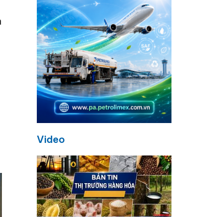
a
g
g
Video