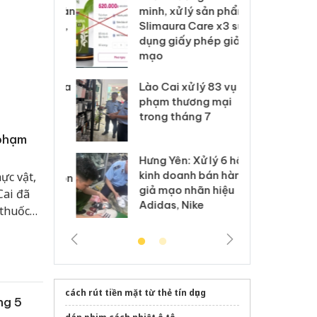
ai hàng ngàn
minh, xử lý sản phẩm
cô
m nhập lậu,
Slimaura Care x3 sử
sả
môi trường
dụng giấy phép giả
bả
anh
mạo
ki
 Thanh Hóa
Lào Cai xử lý 83 vụ vi
Cô
ại trong vụ
phạm thương mại
tìm
xuất, buôn
trong tháng 7
án
 sào giả
bá
 phạm
Hưng Yên: Xử lý 6 hộ
óa: Tìm bị
Th
kinh doanh bán hàng
ực vật,
g vụ án buôn
hạ
giả mạo nhãn hiệu
Cai đã
h sữa
bá
Adidas, Nike
 giả
Mo
 thuốc
cách rút tiền mặt từ thẻ tín dụng
ng 5