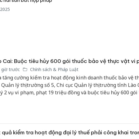
ác hải sản bất hợp pháp
công kh
/2025
sản phẩ
bảo vệ 
kinh do
Công an
tìm bị h
án sản 
bán yến
 Cai: Buộc tiêu hủy 600 gói thuốc bảo vệ thực vật vi
 giờ trước
Chính sách & Pháp Luật
Thanh H
 tăng cường kiểm tra hoạt động kinh doanh thuốc bảo vệ th
hại tron
 Quản lý thị trường số 5, Chi cục Quản lý thị trường tỉnh Lào 
bán bìn
Moyuum
lý 2 vụ vi phạm, phạt 19 triệu đồng và buộc tiêu hủy 600 gói
 vệ thực vật vi phạm.
 quả kiểm tra hoạt động đại lý thuế phải công khai tro