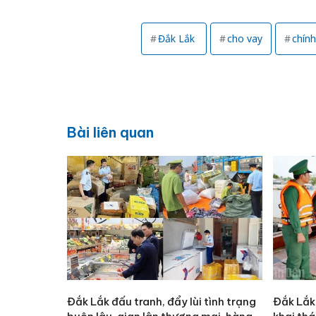
Đắk Lắk
cho vay
chính
Bài liên quan
Đắk Lắk đấu tranh, đẩy lùi tình trạng
Đắk Lắk