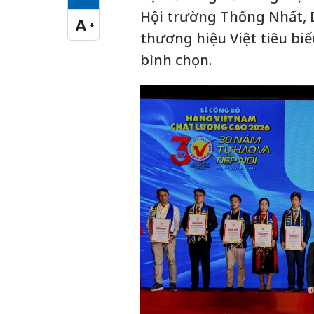
Cỡ chữ vừa
Hội trường Thống Nhất, 
A
+
Cỡ chữ lớn
thương hiệu Việt tiêu biể
bình chọn.