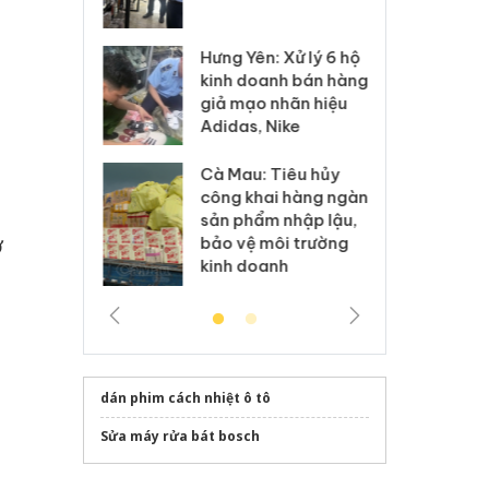
 sào giả
bá
ệ
Hưng Yên: Xử lý 6 hộ
óa: Tìm bị
Th
kinh doanh bán hàng
g vụ án buôn
hạ
giả mạo nhãn hiệu
h sữa
bá
Adidas, Nike
 giả
Mo
Cà Mau: Tiêu hủy
g: Đối tượng
An
công khai hàng ngàn
 đường dây
ch
sản phẩm nhập lậu,
 giả tại Phú
bá
ở
bảo vệ môi trường
 đầu thú
Qu
kinh doanh
dán phim cách nhiệt ô tô
Sửa máy rửa bát bosch
g