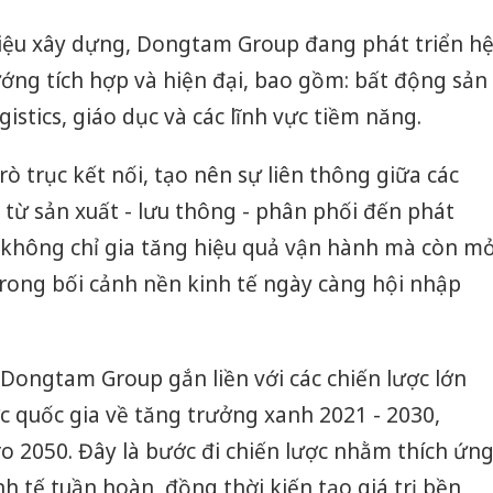
bán yến
 liệu xây dựng, Dongtam Group đang phát triển h
Thanh H
ớng tích hợp và hiện đại, bao gồm: bất động sản
hại tron
bán bìn
gistics, giáo dục và các lĩnh vực tiềm năng.
Moyuum
trò trục kết nối, tạo nên sự liên thông giữa các
An Gian
chủ mưu
ị từ sản xuất - lưu thông - phân phối đến phát
bán hàng
y không chỉ gia tăng hiệu quả vận hành mà còn m
Quốc ra
rong bối cảnh nền kinh tế ngày càng hội nhập
Dongtam Group gắn liền với các chiến lược lớn
c quốc gia về tăng trưởng xanh 2021 - 2030,
o 2050. Đây là bước đi chiến lược nhằm thích ứn
inh tế tuần hoàn, đồng thời kiến tạo giá trị bền