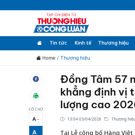
Tin tức
Kinh tế
Thương hiệu
Home
Thương hiệu
Đồng Tâm 57 nă
khẳng định vi
lượng cao 202
CỠ CHỮ
A
13:04 03/04/2026
Thương hiệ
−
Cỡ chữ nhỏ
A
Tại Lễ công bố Hàng Việt