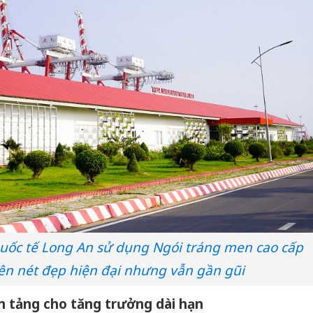
Quốc tế Long An sử dụng Ngói tráng men cao cấp
n nét đẹp hiện đại nhưng vẫn gần gũi
Công an
tìm bị h
ền tảng cho tăng trưởng dài hạn
án sản 