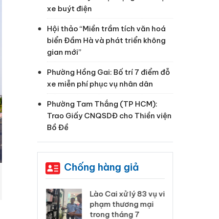
xe buýt điện
Hội thảo “Miền trầm tích văn hoá
biển Đầm Hà và phát triển không
gian mới”
Phường Hồng Gai: Bố trí 7 điểm đỗ
xe miễn phí phục vụ nhân dân
Phường Tam Thắng (TP HCM):
Trao Giấy CNQSDĐ cho Thiền viện
Bồ Đề
Chống hàng giả
 Thanh Hóa
Lào Cai xử lý 83 vụ vi
Cô
ại trong vụ
phạm thương mại
tìm
xuất, buôn
trong tháng 7
án