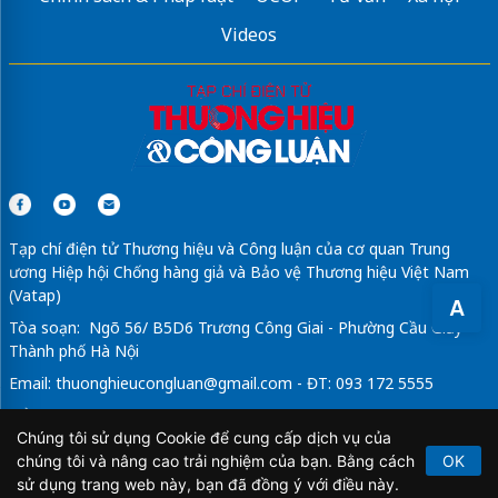
Videos
Sửa máy rửa bát bosch
Tạp chí điện tử Thương hiệu và Công luận của cơ quan Trung
ương Hiệp hội Chống hàng giả và Bảo vệ Thương hiệu Việt Nam
(Vatap)
A
Tòa soạn: Ngõ 56/ B5D6 Trương Công Giai - Phường Cầu Giấy -
Thành phố Hà Nội
Email:
thuonghieucongluan@gmail.com
- ĐT: 093 172 5555
Tổng Biên Tập: Vũ Đức Thuận
Chúng tôi sử dụng Cookie để cung cấp dịch vụ của
Giấy phép hoạt động báo chí điện tử số 64/GP-BTTTT do Bộ
chúng tôi và nâng cao trải nghiệm của bạn. Bằng cách
OK
Thông tin và Truyền thông cấp ngày 21/2/2020.
sử dụng trang web này, bạn đã đồng ý với điều này.