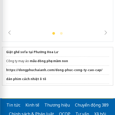
ngàn sản phẩm nhập lậu, bảo vệ môi
trường kinh doanh
Giặt ghế sofa tại Phường Hoa Lư
Công ty may áo
mẫu đồng phục mầm non
https://dongphuchaianh.com/dong-phuc-cong-ty-cao-cap/
dán phim cách nhiệt ô tô
hút bể phốt tại hà nội
Giá Rẻ
dịch vụ thông tắc cống
thongtaccong-envico.net
Tin tức
Kinh tế
Thương hiệu
Chuyển động 389
Bán
xe dọn bàn ăn
đủ loại, giá tốt
Chính sách & Pháp luật
OCOP
Tư vấn
Xã hội
Dịch vụ
thông cống nghẹt tại thủ đức
uy tín