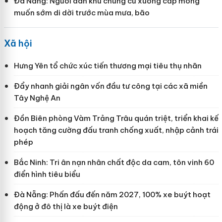
Đà Nẵng: Người dân khu chung cư xuống cấp mong
muốn sớm di dời trước mùa mưa, bão
Xã hội
Hưng Yên tổ chức xúc tiến thương mại tiêu thụ nhãn
Đẩy nhanh giải ngân vốn đầu tư công tại các xã miền
Tây Nghệ An
Đồn Biên phòng Vàm Trảng Trâu quán triệt, triển khai kế
hoạch tăng cường đấu tranh chống xuất, nhập cảnh trái
phép
Bắc Ninh: Tri ân nạn nhân chất độc da cam, tôn vinh 60
điển hình tiêu biểu
Đà Nẵng: Phấn đấu đến năm 2027, 100% xe buýt hoạt
động ở đô thị là xe buýt điện