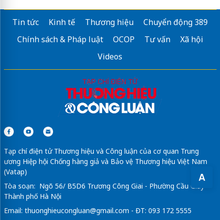
Tin tức
Kinh tế
Thương hiệu
Chuyển động 389
Chính sách & Pháp luật
OCOP
Tư vấn
Xã hội
Videos
Tạp chí điện tử Thương hiệu và Công luận của cơ quan Trung
ương Hiệp hội Chống hàng giả và Bảo vệ Thương hiệu Việt Nam
(Vatap)
A
Tòa soạn: Ngõ 56/ B5D6 Trương Công Giai - Phường Cầu Giấy -
Thành phố Hà Nội
Email:
thuonghieucongluan@gmail.com
- ĐT: 093 172 5555