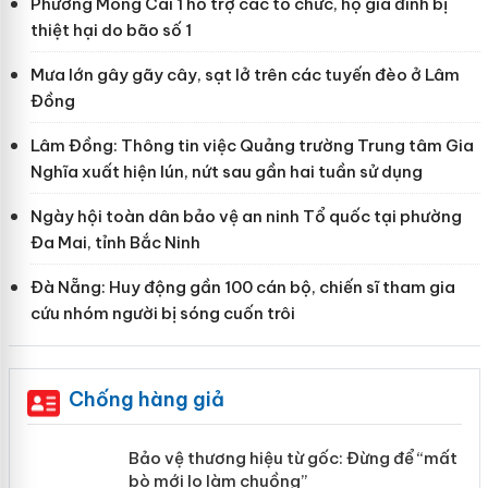
Phường Móng Cái 1 hỗ trợ các tổ chức, hộ gia đình bị
thiệt hại do bão số 1
Mưa lớn gây gãy cây, sạt lở trên các tuyến đèo ở Lâm
Đồng
Lâm Đồng: Thông tin việc Quảng trường Trung tâm Gia
Nghĩa xuất hiện lún, nứt sau gần hai tuần sử dụng
Ngày hội toàn dân bảo vệ an ninh Tổ quốc tại phường
Đa Mai, tỉnh Bắc Ninh
Đà Nẵng: Huy động gần 100 cán bộ, chiến sĩ tham gia
cứu nhóm người bị sóng cuốn trôi
Chống hàng giả
àng
Bảo vệ thương hiệu từ gốc: Đừng để
“mất bò mới lo làm chuồng”