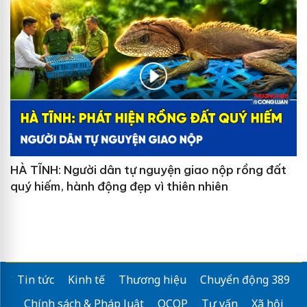
HÀ TĨNH: Người dân tự nguyện giao nộp rồng đất
quý hiếm, hành động đẹp vì thiên nhiên
Tin tức
Kinh tế
Thương hiệu
Chuyển động 389
Chính sách & Pháp luật
OCOP
Tư vấn
Xã hội