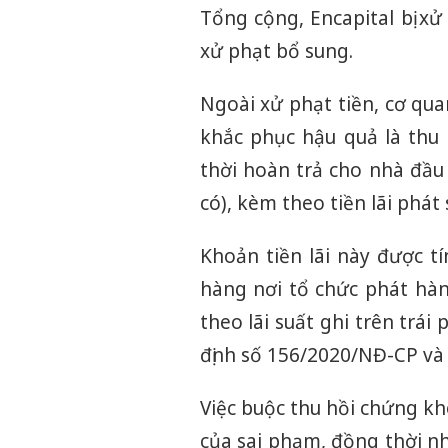
Tổng cộng, Encapital bị x
xử phạt bổ sung.
Ngoài xử phạt tiền, cơ qua
khắc phục hậu quả là thu
thời hoàn trả cho nhà đầu
có), kèm theo tiền lãi phát 
Khoản tiền lãi này được t
hàng nơi tổ chức phát hà
theo lãi suất ghi trên trái
định số 156/2020/NĐ-CP và 
Việc buộc thu hồi chứng k
của sai phạm, đồng thời n