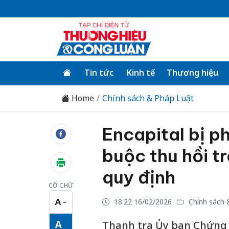
Tin tức
Kinh tế
Thương hiệu
Home
Chính sách & Pháp Luật
Encapital bị p
buộc thu hồi tr
quy định
CỠ CHỮ
A
18:22 16/02/2026
Chính sách 
−
Cỡ chữ nhỏ
A
Thanh tra Ủy ban Chứng 