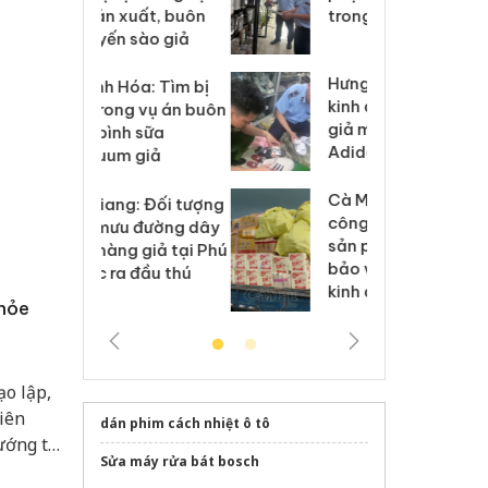
xuất, buôn
trong tháng 7
án
 sào giả
bá
Hưng Yên: Xử lý 6 hộ
óa: Tìm bị
Th
kinh doanh bán hàng
g vụ án buôn
hạ
giả mạo nhãn hiệu
h sữa
bá
Adidas, Nike
 giả
Mo
Cà Mau: Tiêu hủy
g: Đối tượng
An
công khai hàng ngàn
 đường dây
ch
sản phẩm nhập lậu,
 giả tại Phú
bá
bảo vệ môi trường
 đầu thú
Qu
kinh doanh
khỏe
ạo lập,
iên
dán phim cách nhiệt ô tô
ướng tới
Sửa máy rửa bát bosch
, thúc