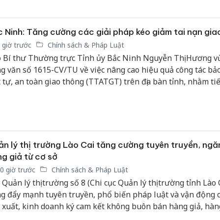
 chuyển đổi số ngành y tế và bảo đảm mỗi người dân đều có
e điện tử trên nền tảng VNeID.
 Ninh: Tăng cường các giải pháp kéo giảm tai nạn gia
 giờ trước
Chính sách & Pháp Luật
 Bí thư Thường trực Tỉnh ủy Bắc Ninh Nguyễn Thị Hương v
g văn số 1615-CV/TU về việc nâng cao hiệu quả công tác bả
t tự, an toàn giao thông (TTATGT) trên địa bàn tỉnh, nhằm ti
t huy vai trò lãnh đạo của các cấp ủy, tổ chức đảng, chính q
 động sự vào cuộc của cả hệ thống chính trị, phấn đấu kéo g
 giao thông bền vững.
n lý thị trường Lào Cai tăng cường tuyên truyền, ngă
g giả từ cơ sở
0 giờ trước
Chính sách & Pháp Luật
 Quản lý thị trường số 8 (Chi cục Quản lý thị trường tỉnh Lào 
g đẩy mạnh tuyên truyền, phổ biến pháp luật và vận động c
 xuất, kinh doanh ký cam kết không buôn bán hàng giả, hàng
g cấm và hàng hóa không rõ nguồn gốc xuất xứ. Hoạt động