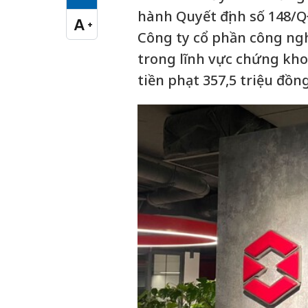
Cỡ chữ vừa
hành Quyết định số 148/Q
A
+
Cỡ chữ lớn
Công ty cổ phần công ngh
trong lĩnh vực chứng kho
tiền phạt 357,5 triệu đồng