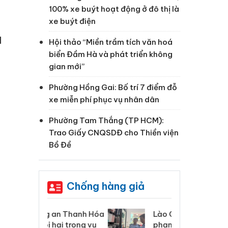
100% xe buýt hoạt động ở đô thị là
xe buýt điện
M
Hội thảo “Miền trầm tích văn hoá
biển Đầm Hà và phát triển không
gian mới”
Phường Hồng Gai: Bố trí 7 điểm đỗ
xe miễn phí phục vụ nhân dân
Phường Tam Thắng (TP HCM):
Trao Giấy CNQSDĐ cho Thiền viện
Bồ Đề
Chống hàng giả
 Thanh Hóa
Lào Cai xử lý 83 vụ vi
Cô
ại trong vụ
phạm thương mại
tìm