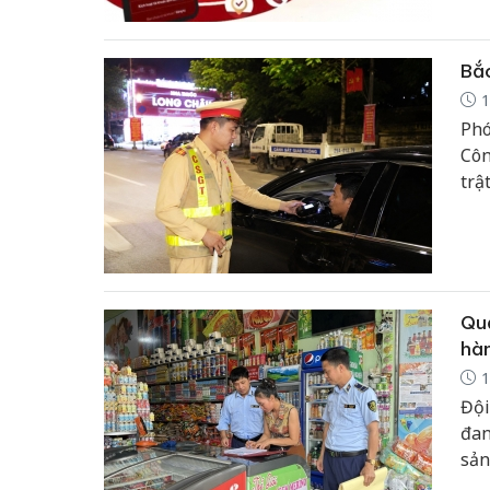
đẩy
khỏ
Bắc
1
Phó
Côn
trậ
phá
huy
nạn
Quả
hàn
1
Đội
đan
sản
hàn