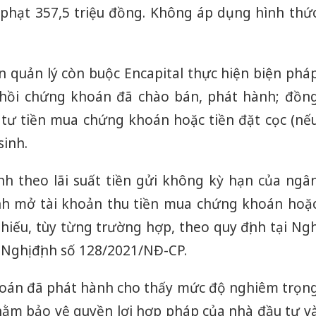
ử phạt 357,5 triệu đồng. Không áp dụng hình thứ
n quản lý còn buộc Encapital thực hiện biện phá
 hồi chứng khoán đã chào bán, phát hành; đồn
 tư tiền mua chứng khoán hoặc tiền đặt cọc (nế
sinh.
ính theo lãi suất tiền gửi không kỳ hạn của ngâ
nh mở tài khoản thu tiền mua chứng khoán hoặ
 phiếu, tùy từng trường hợp, theo quy định tại Ngh
Nghị định số 128/2021/NĐ-CP.
hoán đã phát hành cho thấy mức độ nghiêm trọn
hằm bảo vệ quyền lợi hợp pháp của nhà đầu tư v