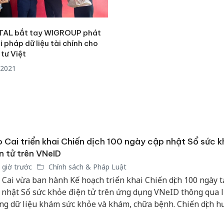
án sản 
bán yến
TAL bắt tay WIGROUP phát
Thanh H
ải pháp dữ liệu tài chính cho
hại tron
tư Việt
bán bìn
/2021
Moyuum
An Gian
chủ mưu
bán hàng
Quốc ra
 Cai triển khai Chiến dịch 100 ngày cập nhật Sổ sức 
n tử trên VNeID
 giờ trước
Chính sách & Pháp Luật
 Cai vừa ban hành Kế hoạch triển khai Chiến dịch 100 ngày t
 nhật Sổ sức khỏe điện tử trên ứng dụng VNeID thông qua l
ng dữ liệu khám sức khỏe và khám, chữa bệnh. Chiến dịch h
 tiêu hình thành cơ sở dữ liệu sức khỏe cá nhân thống nhất