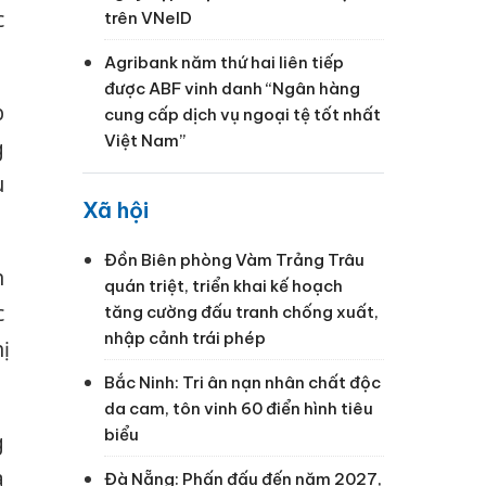
c
trên VNeID
Agribank năm thứ hai liên tiếp
được ABF vinh danh “Ngân hàng
p
cung cấp dịch vụ ngoại tệ tốt nhất
Việt Nam”
g
u
Xã hội
Đồn Biên phòng Vàm Trảng Trâu
n
quán triệt, triển khai kế hoạch
c
tăng cường đấu tranh chống xuất,
nhập cảnh trái phép
ị
Bắc Ninh: Tri ân nạn nhân chất độc
da cam, tôn vinh 60 điển hình tiêu
biểu
g
à
Đà Nẵng: Phấn đấu đến năm 2027,