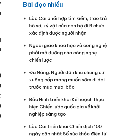
y
Bài đọc nhiều
ù
Lào Cai phối hợp tìm kiếm, trao trả
hồ sơ, kỷ vật của cán bộ đi B chưa
xác định được người nhận
g
Ngoại giao khoa học và công nghệ
h
phải mở đường cho công nghệ
chiến lược
Đà Nẵng: Người dân khu chung cư
i
xuống cấp mong muốn sớm di dời
u
trước mùa mưa, bão
c
Bắc Ninh triển khai Kế hoạch thực
n
hiện Chiến lược quốc gia về khởi
nghiệp sáng tạo
n
Lào Cai triển khai Chiến dịch 100
ngày cập nhật Sổ sức khỏe điện tử