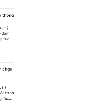
 Sổ sức
o thông
ừa ký
o đảm
ếp tục
uyền,
iảm tai
n chặn
Cai)
ác cơ sở
 lậu,
 nhằm