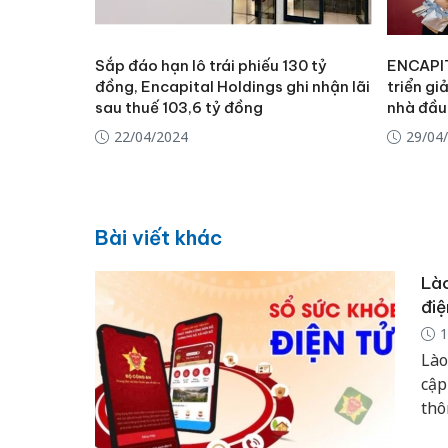
Sắp đáo hạn lô trái phiếu 130 tỷ
ENCAPI
đồng, Encapital Holdings ghi nhận lãi
triển gi
sau thuế 103,6 tỷ đồng
nhà đầu 
22/04/2024
29/04
Bài viết khác
Lào
điệ
1
Lào
cập
thô
mục