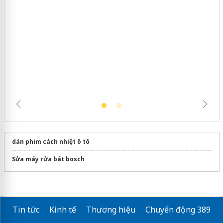
Cà Mau: Tiêu hủy công khai hàng
ngàn sản phẩm nhập lậu, bảo vệ môi
trường kinh doanh
dán phim cách nhiệt ô tô
Sửa máy rửa bát bosch
Tin tức
Kinh tế
Thương hiệu
Chuyển động 389