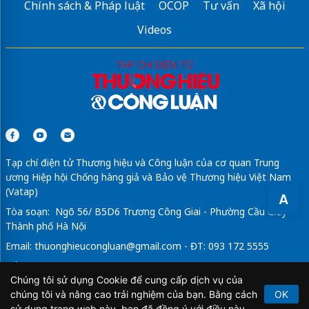
Chính sách & Pháp luật
OCOP
Tư vấn
Xã hội
Videos
Tạp chí điện tử Thương hiệu và Công luận của cơ quan Trung
ương Hiệp hội Chống hàng giả và Bảo vệ Thương hiệu Việt Nam
(Vatap)
A
Tòa soạn: Ngõ 56/ B5D6 Trương Công Giai - Phường Cầu Giấy -
Thành phố Hà Nội
Email:
thuonghieucongluan@gmail.com
- ĐT: 093 172 5555
Tổng Biên Tập: Vũ Đức Thuận
Chúng tôi sử dụng Cookie để cung cấp dịch vụ của
Giấy phép hoạt động báo chí điện tử số 64/GP-BTTTT do Bộ
chúng tôi và nâng cao trải nghiệm của bạn. Bằng cách
OK
Thông tin và Truyền thông cấp ngày 21/2/2020.
sử dụng trang web này, bạn đã đồng ý với điều này.