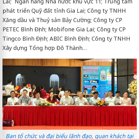
Lai; Ngân hàng Nhà nước khu vực 11; Trung tâm
phát triển Quỹ đất tỉnh Gia Lai; Công ty TNHH
Xăng dầu và Thuỷ sản Bảy Cường; Công ty CP
PETEC Bình Định; Mobifone Gia Lai; Công ty CP
Tingco Bình Định; ABIC Bình Định; Công ty TNHH
Xây dựng Tổng hợp Đô Thành…
Ban tổ chức và đại biểu lãnh đạo, quan khách tại