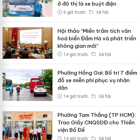
ở đô thị là xe buýt điện
6 giờ trước
Xã hội
Hội thảo “Miền trầm tích văn
hoá biển Đầm Hà và phát triển
không gian mới”
14 giờ trước
Xã hội
Phường Hồng Gai: Bố trí 7 điểm
đỗ xe miễn phí phục vụ nhân
dân
14 giờ trước
Xã hội
Phường Tam Thắng (TP HCM):
Trao Giấy CNQSDĐ cho Thiền
viện Bồ Đề
14 giờ trước
Xã hội