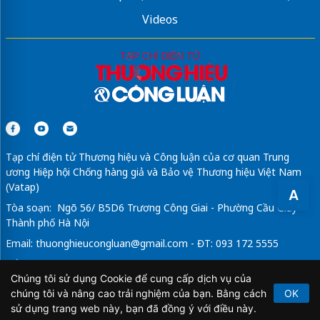
Videos
Tạp chí điện tử Thương hiệu và Công luận của cơ quan Trung
ương Hiệp hội Chống hàng giả và Bảo vệ Thương hiệu Việt Nam
(Vatap)
A
Tòa soạn: Ngõ 56/ B5D6 Trương Công Giai - Phường Cầu Giấy -
Thành phố Hà Nội
Email:
thuonghieucongluan@gmail.com
- ĐT: 093 172 5555
Tổng Biên Tập: Vũ Đức Thuận
Chúng tôi sử dụng Cookie để cung cấp dịch vụ của
Giấy phép hoạt động báo chí điện tử số 64/GP-BTTTT do Bộ
chúng tôi và nâng cao trải nghiệm của bạn. Bằng cách
OK
Thông tin và Truyền thông cấp ngày 21/2/2020.
sử dụng trang web này, bạn đã đồng ý với điều này.