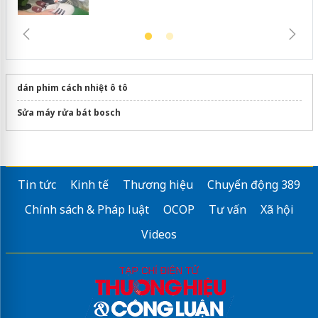
dán phim cách nhiệt ô tô
Sửa máy rửa bát bosch
Tin tức
Kinh tế
Thương hiệu
Chuyển động 389
Chính sách & Pháp luật
OCOP
Tư vấn
Xã hội
Videos