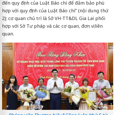
đến quy định của Luật Báo chí để đảm bảo phù
hợp với quy định của Luật Báo chí” (nội dung thứ
2); cơ quan chủ trì là Sở VH-TT&DL Gia Lai phối
hợp với Sở Tư pháp và các cơ quan, đơn vị liên
quan.
Phóng viên Thương hiệu&Công luận (thứ 5 từ