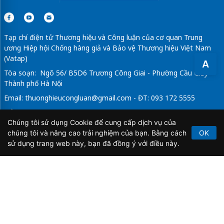
Tạp chí điện tử Thương hiệu và Công luận của cơ quan Trung
ương Hiệp hội Chống hàng giả và Bảo vệ Thương hiệu Việt Nam
(Vatap)
A
Tòa soạn: Ngõ 56/ B5D6 Trương Công Giai - Phường Cầu Giấy -
Thành phố Hà Nội
Email:
thuonghieucongluan@gmail.com
- ĐT: 093 172 5555
Tổng Biên Tập: Vũ Đức Thuận
Chúng tôi sử dụng Cookie để cung cấp dịch vụ của
Giấy phép hoạt động báo chí điện tử số 64/GP-BTTTT do Bộ
chúng tôi và nâng cao trải nghiệm của bạn. Bằng cách
OK
Thông tin và Truyền thông cấp ngày 21/2/2020.
sử dụng trang web này, bạn đã đồng ý với điều này.
Copyright © 2026
TẠP CHÍ THƯƠNG HIỆU & CÔNG
LUẬN
. All Rights Reserved.
Bản quyền thuộc Tạp chí Thương hiệu và Công luận. Cấm