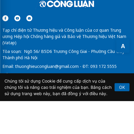
Tạp chí điện tử Thương hiệu và Công luận của cơ quan Trung
ương Hiệp hội Chống hàng giả và Bảo vệ Thương hiệu Việt Nam
(Vatap)
A
Tòa soạn: Ngõ 56/ B5D6 Trương Công Giai - Phường Cầu Giấy -
Thành phố Hà Nội
Email:
thuonghieucongluan@gmail.com
- ĐT: 093 172 5555
Tổng Biên Tập: Vũ Đức Thuận
Chúng tôi sử dụng Cookie để cung cấp dịch vụ của
Giấy phép hoạt động báo chí điện tử số 64/GP-BTTTT do Bộ
chúng tôi và nâng cao trải nghiệm của bạn. Bằng cách
OK
Thông tin và Truyền thông cấp ngày 21/2/2020.
sử dụng trang web này, bạn đã đồng ý với điều này.
Copyright © 2026
TẠP CHÍ THƯƠNG HIỆU & CÔNG
LUẬN
. All Rights Reserved.