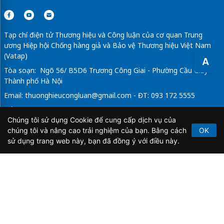
Tạp chí điện tử Thương hiệu và Công luận của cơ quan Trung
ương Hiệp hội Chống hàng giả và Bảo vệ Thương hiệu Việt Nam
(Vatap)
A
Tòa soạn: Ngõ 56/ B5D6 Trương Công Giai - Phường Cầu Giấy -
Thành phố Hà Nội
Email:
thuonghieucongluan@gmail.com
- ĐT: 093 172 5555
Tổng Biên Tập: Vũ Đức Thuận
Chúng tôi sử dụng Cookie để cung cấp dịch vụ của
Giấy phép hoạt động báo chí điện tử số 64/GP-BTTTT do Bộ
chúng tôi và nâng cao trải nghiệm của bạn. Bằng cách
OK
Thông tin và Truyền thông cấp ngày 21/2/2020.
sử dụng trang web này, bạn đã đồng ý với điều này.
Copyright © 2026
TẠP CHÍ THƯƠNG HIỆU & CÔNG
LUẬN
. All Rights Reserved.
Bản quyền thuộc Tạp chí Thương hiệu và Công luận. Cấm
sao chép dưới mọi hình thức nếu không có sự chấp thuận