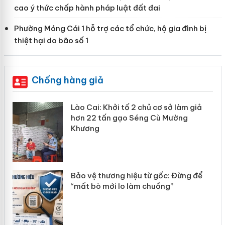
cao ý thức chấp hành pháp luật đất đai
Phường Móng Cái 1 hỗ trợ các tổ chức, hộ gia đình bị
thiệt hại do bão số 1
Chống hàng giả
mại
Lào Cai: Khởi tố 2 chủ cơ sở làm giả
hơn 22 tấn gạo Séng Cù Mường
Khương
àng
ản
Bảo vệ thương hiệu từ gốc: Đừng để
“mất bò mới lo làm chuồng”