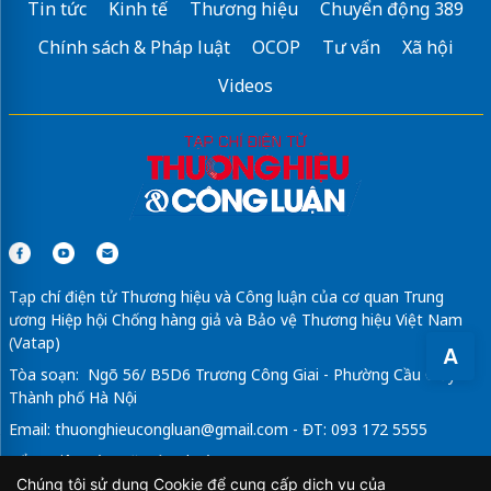
Tin tức
Kinh tế
Thương hiệu
Chuyển động 389
Chính sách & Pháp luật
OCOP
Tư vấn
Xã hội
Videos
Tạp chí điện tử Thương hiệu và Công luận của cơ quan Trung
ương Hiệp hội Chống hàng giả và Bảo vệ Thương hiệu Việt Nam
(Vatap)
A
Tòa soạn: Ngõ 56/ B5D6 Trương Công Giai - Phường Cầu Giấy -
Thành phố Hà Nội
Email:
thuonghieucongluan@gmail.com
- ĐT: 093 172 5555
Tổng Biên Tập: Vũ Đức Thuận
Chúng tôi sử dụng Cookie để cung cấp dịch vụ của