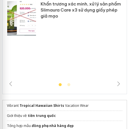
ản
Bảo vệ thương hiệu từ gốc: Đừng để
“mất bò mới lo làm chuồng”
Khẩn trương xác minh, xử lý sản phẩm
Slimaura Care x3 sử dụng giấy phép
giả mạo
Vibrant
Tropical Hawaiian Shirts
Vacation Wear
Giới thiệu về
tiền trung quốc
Tổng hợp mẫu
đồng phục nhà hàng đẹp