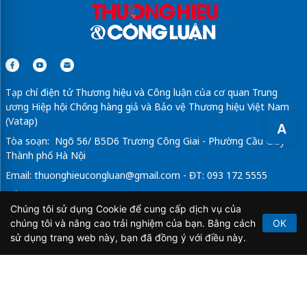
Tạp chí điện tử Thương hiệu và Công luận của cơ quan Trung
ương Hiệp hội Chống hàng giả và Bảo vệ Thương hiệu Việt Nam
(Vatap)
A
Tòa soạn: Ngõ 56/ B5D6 Trương Công Giai - Phường Cầu Giấy -
Thành phố Hà Nội
Email:
thuonghieucongluan@gmail.com
- ĐT: 093 172 5555
Tổng Biên Tập: Vũ Đức Thuận
Chúng tôi sử dụng Cookie để cung cấp dịch vụ của
Giấy phép hoạt động báo chí điện tử số 64/GP-BTTTT do Bộ
chúng tôi và nâng cao trải nghiệm của bạn. Bằng cách
OK
Thông tin và Truyền thông cấp ngày 21/2/2020.
sử dụng trang web này, bạn đã đồng ý với điều này.
Copyright © 2026
TẠP CHÍ THƯƠNG HIỆU & CÔNG