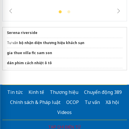
Serena riverside
Tư vấn
bộ nhận diện thương hiệu khách sạn
gia thue villa flc sam son
dán phim cách nhiệt ô tô
amenities khách sạn
resort tại Huế
Tin tức
Kinh tế
Thương hiệu
Chuyển động 389
Sửa máy rửa bát bosch
Chính sách & Pháp luật
OCOP
Tư vấn
Xã hội
May
đồng phục chuỗi nhà hàng
Trung
Videos
Capital Square Đà Nẵng
Ha Giang loop tour