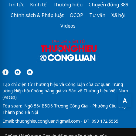
Tin tức
Kinh tế
Thương hiệu
Chuyển động 389
Chính sách & Pháp luật
OCOP
Tư vấn
Xã hội
Videos
Tạp chí điện tử Thương hiệu và Công luận của cơ quan Trung
ương Hiệp hội Chống hàng giả và Bảo vệ Thương hiệu Việt Nam
(Vatap)
A
Tòa soạn: Ngõ 56/ B5D6 Trương Công Giai - Phường Cầu Giấy -
Thành phố Hà Nội
Email:
thuonghieucongluan@gmail.com
- ĐT: 093 172 5555
Tổng Biên Tập: Vũ Đức Thuận
Chúng tôi sử dụng Cookie để cung cấp dịch vụ của