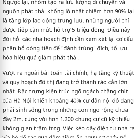
Ngược lại, nhóm tạo ra lưu lượng di chuyển và
nguồn phát thải khổng lồ nhất chiếm hơn 90% lại
là tầng lớp lao động trung lưu, những người chỉ
được tiếp cận mức hỗ trợ 5 triệu đồng. Điều này
đòi hỏi các nhà hoạch định cần xem xét lại cơ cấu
phân bổ dòng tiền để "đánh trúng" đích, tối ưu
hóa hiệu quả giảm phát thải.
Vượt ra ngoài bài toán tài chính, hạ tầng kỹ thuật
và quy hoạch đô thị đang trở thành rào cản lớn
nhất. Đặc trưng kiến trúc ngõ ngách chằng chịt
của Hà Nội khiến khoảng 40% cư dân nội đô đang
phải sinh sống trong những con ngõ rộng chưa
đầy 2m, cùng với hơn 1.200 chung cư cũ kỹ thiếu
không gian trầm trọng. Việc kéo dây điện từ nhà ra
vỉa hè để sạc qua đêm tiềm ẩn nguy cơ cháy nổ