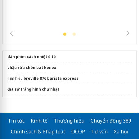
dán phim cách nhiệt ô tô
chậu rửa chén bát konox
Tìm hiểu
breville 876 barista express
đĩa sứ trắng hình chữ nhật
Các loại
tay nâng​
cao cấp
Sửa máy rửa bát bosch
Tin tức
Kinh tế
Thương hiệu
Chuyển động 389
cơm tấm cầu calmette
Chính sách & Pháp luật
OCOP
Tư vấn
Xã hội
Chuyên
Kính ốp bếp
chuẩn nhà máy VSG