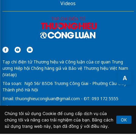
Videos
Địa chỉ
Sửa máy pha cafe Delonghi
giá rẻ
sửa máy rửa bát tại nhà
Tạp chí điện tử Thương hiệu và Công luận của cơ quan Trung
ương Hiệp hội Chống hàng giả và Bảo vệ Thương hiệu Việt Nam
(Vatap)
A
Tòa soạn: Ngõ 56/ B5D6 Trương Công Giai - Phường Cầu Giấy -
Thành phố Hà Nội
Email:
thuonghieucongluan@gmail.com
- ĐT: 093 172 5555
Tổng Biên Tập: Vũ Đức Thuận
Chúng tôi sử dụng Cookie để cung cấp dịch vụ của
Giấy phép hoạt động báo chí điện tử số 64/GP-BTTTT do Bộ
chúng tôi và nâng cao trải nghiệm của bạn. Bằng cách
OK
Thông tin và Truyền thông cấp ngày 21/2/2020.
sử dụng trang web này, bạn đã đồng ý với điều này.