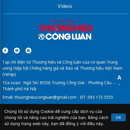
Videos
Tạp chí điện tử Thương hiệu và Công luận của cơ quan Trung
ương Hiệp hội Chống hàng giả và Bảo vệ Thương hiệu Việt Nam
(Vatap)
A
Tòa soạn: Ngõ 56/ B5D6 Trương Công Giai - Phường Cầu Giấy -
Thành phố Hà Nội
Email:
thuonghieucongluan@gmail.com
- ĐT: 093 172 5555
Tổng Biên Tập: Vũ Đức Thuận
Chúng tôi sử dụng Cookie để cung cấp dịch vụ của
Giấy phép hoạt động báo chí điện tử số 64/GP-BTTTT do Bộ
chúng tôi và nâng cao trải nghiệm của bạn. Bằng cách
OK
Thông tin và Truyền thông cấp ngày 21/2/2020.
sử dụng trang web này, bạn đã đồng ý với điều này.