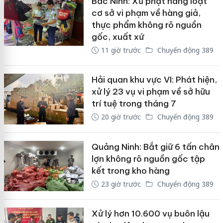
Bắc Ninh: Xử phạt hàng loạt
cơ sở vi phạm về hàng giả,
thực phẩm không rõ nguồn
gốc, xuất xứ
11 giờ trước
Chuyển động 389
Hải quan khu vực VI: Phát hiện,
xử lý 23 vụ vi phạm về sở hữu
trí tuệ trong tháng 7
20 giờ trước
Chuyển động 389
Quảng Ninh: Bắt giữ 6 tấn chân
lợn không rõ nguồn gốc tập
kết trong kho hàng
23 giờ trước
Chuyển động 389
Xử lý hơn 10.600 vụ buôn lậu