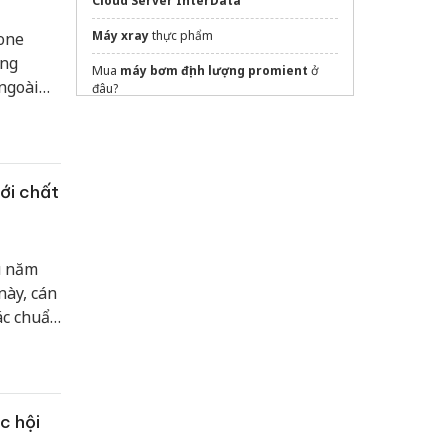
Cloud Server InterData
Máy xray
thực phẩm
hone
ong
Mua
máy bơm định lượng promient
ở
 ngoài
đâu?
ạt động
Máy đai thùng
Sửa máy rửa bát bosch
ới chất
u năm
này, cán
ác chuẩn
đoàn xác
 lượng
o chuyển
ệm vụ
c hội