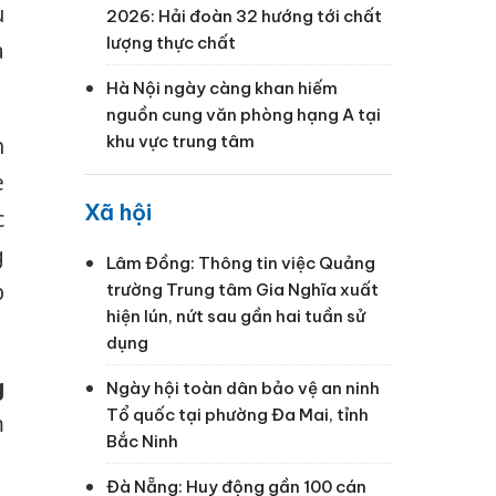
u
2026: Hải đoàn 32 hướng tới chất
lượng thực chất
à
Hà Nội ngày càng khan hiếm
nguồn cung văn phòng hạng A tại
khu vực trung tâm
h
e
Xã hội
c
g
Lâm Đồng: Thông tin việc Quảng
p
trường Trung tâm Gia Nghĩa xuất
hiện lún, nứt sau gần hai tuần sử
dụng
g
Ngày hội toàn dân bảo vệ an ninh
Tổ quốc tại phường Đa Mai, tỉnh
m
Bắc Ninh
Đà Nẵng: Huy động gần 100 cán