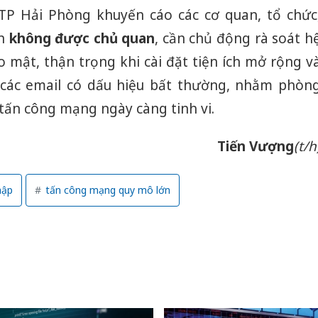
ATP Hải Phòng khuyến cáo các cơ quan, tổ chức
ân
không được chủ quan
, cần chủ động rà soát h
 mật, thận trọng khi cài đặt tiện ích mở rộng v
 các email có dấu hiệu bất thường, nhằm phòn
tấn công mạng ngày càng tinh vi.
Tiến Vượng
(t/h
hập
tấn công mạng quy mô lớn
Cà Mau: