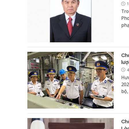
1
Tro
Pho
phạ
tre
vui 
Chu
lượ
4
Hướ
202
bộ,
bị.
địn
huấ
biế
Chủ
của 
Là