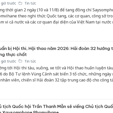
 giờ trước
Tin tức
ng thời gian 2 ngày (10 và 11/8) để tang đồng chí Saysomp
mvihane theo nghi thức Quốc tang, các cơ quan, công sở tr
m vi cả nước và các cơ quan đại diện của Việt Nam tại nước
o cờ rủ, có dải băng tang như quy định; không tổ chức các ho
chơi, giải trí công cộng.
ẩn bị Hội thi, Hội thao năm 2026: Hải đoàn 32 hướng t
ng thực chất
 giờ trước
Tin tức
ng tới Hội thi tàu, xuồng, xe tốt và Hội thao huấn luyện tà
6 do Bộ Tư lệnh Vùng Cảnh sát biển 3 tổ chức, những ngày 
 nhân viên, chiến sĩ Hải đoàn 32 tập trung cao độ cho công t
 Không chỉ phấn đấu giành kết quả cao, Đảng ủy, chỉ huy Hải 
h đây là dịp quan trọng để kiểm tra, đánh giá thực chất chất
n luyện, công tác kỹ thuật và xây dựng chính quy; qua đó tạ
n vững chắc về khả năng sẵn sàng chiến đấu, thực hiện nhi
 tịch Quốc hội Trần Thanh Mẫn sẽ viếng Chủ tịch Quố
đơn vị.
o Xaysomphone Phomvihane