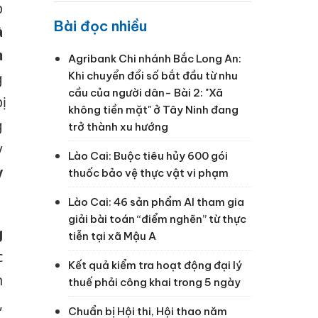
p
Bài đọc nhiều
à
m
Agribank Chi nhánh Bắc Long An:
Khi chuyển đổi số bắt đầu từ nhu
g
cầu của người dân- Bài 2: "Xã
ị
không tiền mặt" ở Tây Ninh đang
g
trở thành xu hướng
y
Lào Cai: Buộc tiêu hủy 600 gói
y
thuốc bảo vệ thực vật vi phạm
Lào Cai: 46 sản phẩm AI tham gia
giải bài toán “điểm nghẽn” từ thực
g
tiễn tại xã Mậu A
c
Kết quả kiểm tra hoạt động đại lý
n
thuế phải công khai trong 5 ngày
,
Chuẩn bị Hội thi, Hội thao năm