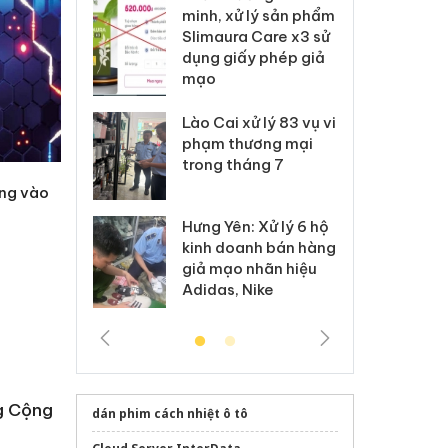
ai hàng ngàn
minh, xử lý sản phẩm
cô
m nhập lậu,
Slimaura Care x3 sử
sả
môi trường
dụng giấy phép giả
bả
anh
mạo
ki
 Thanh Hóa
Lào Cai xử lý 83 vụ vi
Cô
ại trong vụ
phạm thương mại
tìm
xuất, buôn
trong tháng 7
án
 sào giả
bá
ng vào
Hưng Yên: Xử lý 6 hộ
óa: Tìm bị
Th
kinh doanh bán hàng
g vụ án buôn
hạ
giả mạo nhãn hiệu
h sữa
bá
Adidas, Nike
 giả
Mo
g Cộng
dán phim cách nhiệt ô tô