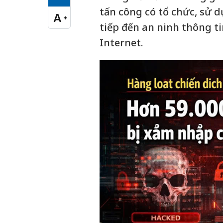
Cỡ chữ vừa
tấn công có tổ chức, sử 
A
+
Cỡ chữ lớn
tiếp đến an ninh thông t
Internet.