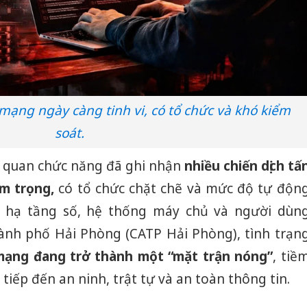
 mạng ngày càng tinh vi, có tổ chức và khó kiểm
soát.
ơ quan chức năng đã ghi nhận
nhiều chiến dịch tấ
êm trọng
,
có tổ chức chặt chẽ và mức độ tự độn
 hạ tầng số, hệ thống máy chủ và người dùn
ành phố Hải Phòng (CATP Hải Phòng), tình trạn
mạng đang trở thành một “mặt trận nóng”
, tiề
iếp đến an ninh, trật tự và an toàn thông tin.