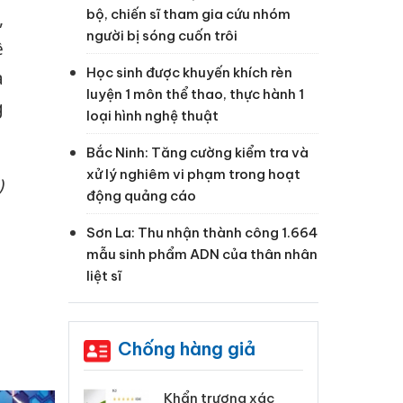
bộ, chiến sĩ tham gia cứu nhóm
,
người bị sóng cuốn trôi
ệ
Học sinh được khuyến khích rèn
à
luyện 1 môn thể thao, thực hành 1
g
loại hình nghệ thuật
Bắc Ninh: Tăng cường kiểm tra và
xử lý nghiêm vi phạm trong hoạt
)
động quảng cáo
Sơn La: Thu nhận thành công 1.664
mẫu sinh phẩm ADN của thân nhân
liệt sĩ
Chống hàng giả
 Tiêu hủy
Khẩn trương xác
Cà