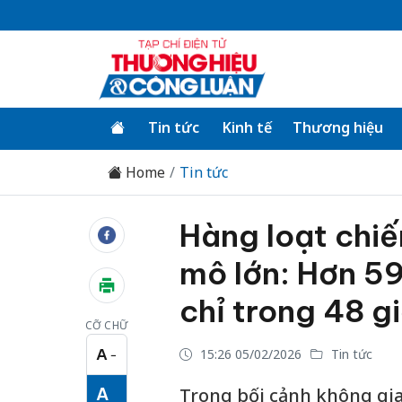
Tin tức
Kinh tế
Thương hiệu
Home
Tin tức
Hàng loạt chi
mô lớn: Hơn 5
chỉ trong 48 g
CỠ CHỮ
A
15:26 05/02/2026
Tin tức
−
Cỡ chữ nhỏ
A
Trong bối cảnh không gia