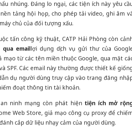
ẩu nhúng. Đáng lo ngại, các tiện ích này yêu cầ
 nền tảng hội họp, cho phép tải video, ghi âm v
 máy chủ của đối tượng xấu.
cuộc tấn công kỹ thuật, CATP Hải Phòng còn cản
o qua email
lợi dụng dịch vụ gửi thư của Googl
iả mạo từ các tên miền thuộc Google, qua mặt cá
à SPF. Các email này thường được thiết kế giốn
dẫn dụ người dùng truy cập vào trang đăng nhậ
iếm đoạt thông tin tài khoản.
a an ninh mạng còn phát hiện
tiện ích mở rộn
ome Web Store, giả mạo công cụ proxy để chiế
 đánh cắp dữ liệu nhạy cảm của người dùng.