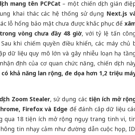
dịch mang tên PCPCat
– một chiến dịch gián điệ
rung khai thác các hệ thống sử dụng
Next.js v
g các lỗ hổng bảo mật chưa được khắc phục để
xâ
 trong vòng chưa đầy 48 giờ
, với tỷ lệ tấn côn
Sau khi chiếm quyền điều khiển, các máy chủ b
ập dữ liệu quy mô lớn và gây nhiễu loạn hạ tần
hận định của cơ quan chức năng, chiến dịch nà
à
có khả năng lan rộng, đe dọa hơn 1,2 triệu má
 dịch Zoom Stealer
, sử dụng các
tiện ích mở rộn
Chrome, Firefox và Edge
để đánh cắp dữ liệu cá
 qua 18 tiện ích mở rộng ngụy trang tinh vi, ti
 thông tin nhạy cảm như đường dẫn cuộc họp, ID