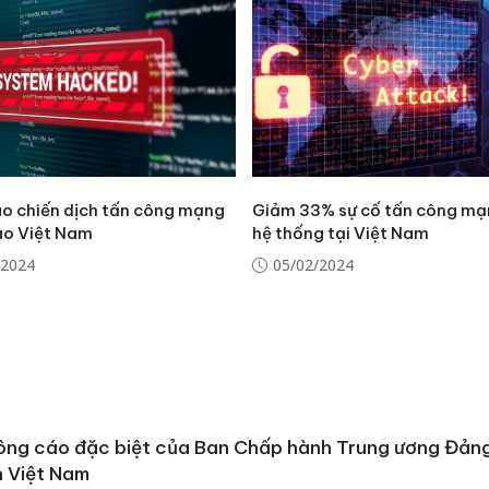
công kh
sản phẩ
bảo vệ 
kinh do
Công an
tìm bị h
án sản 
bán yến
o chiến dịch tấn công mạng
Giảm 33% sự cố tấn công mạ
o Việt Nam
hệ thống tại Việt Nam
Thanh H
/2024
05/02/2024
hại tron
bán bìn
Moyuum
ông cáo đặc biệt của Ban Chấp hành Trung ương Đản
 Việt Nam