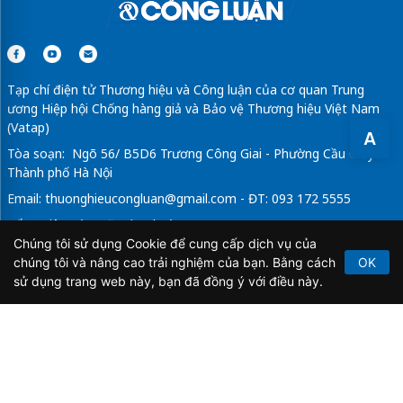
Tạp chí điện tử Thương hiệu và Công luận của cơ quan Trung
ương Hiệp hội Chống hàng giả và Bảo vệ Thương hiệu Việt Nam
(Vatap)
A
Tòa soạn: Ngõ 56/ B5D6 Trương Công Giai - Phường Cầu Giấy -
Thành phố Hà Nội
Email:
thuonghieucongluan@gmail.com
- ĐT: 093 172 5555
Tổng Biên Tập: Vũ Đức Thuận
Chúng tôi sử dụng Cookie để cung cấp dịch vụ của
Giấy phép hoạt động báo chí điện tử số 64/GP-BTTTT do Bộ
chúng tôi và nâng cao trải nghiệm của bạn. Bằng cách
OK
Thông tin và Truyền thông cấp ngày 21/2/2020.
sử dụng trang web này, bạn đã đồng ý với điều này.
Copyright © 2026
TẠP CHÍ THƯƠNG HIỆU & CÔNG
LUẬN
. All Rights Reserved.