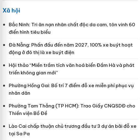
Xã hội
Bắc Ninh: Tri ân nạn nhân chất độc da cam, tôn vinh 60
điển hình tiêu biểu
Đà Nẵng: Phấn đấu đến năm 2027, 100% xe buýt hoạt
động ở đô thị là xe buýt điện
Hội thảo “Miền trầm tích văn hoá biển Đầm Hà và phát
triển không gian mới”
Phường Hồng Gai: Bố trí 7 điểm đỗ xe miễn phí phục vụ
nhân dân
Phường Tam Thắng (TP HCM): Trao Giấy CNQSDĐ cho
Thiền viện Bồ Đề
Lào Cai chấp thuận chủ trương đầu tư 3 dự án bãi đỗ xe
tại Sa Pa