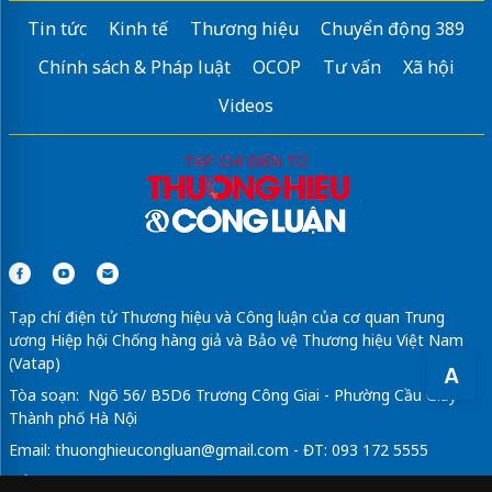
Tin tức
Kinh tế
Thương hiệu
Chuyển động 389
Chính sách & Pháp luật
OCOP
Tư vấn
Xã hội
Videos
Tạp chí điện tử Thương hiệu và Công luận của cơ quan Trung
ương Hiệp hội Chống hàng giả và Bảo vệ Thương hiệu Việt Nam
(Vatap)
A
Tòa soạn: Ngõ 56/ B5D6 Trương Công Giai - Phường Cầu Giấy -
Thành phố Hà Nội
Email:
thuonghieucongluan@gmail.com
- ĐT: 093 172 5555
Tổng Biên Tập: Vũ Đức Thuận