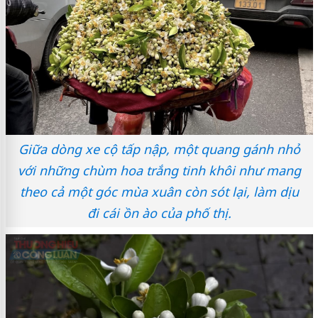
Giữa dòng xe cộ tấp nập, một quang gánh nhỏ
với những chùm hoa trắng tinh khôi như mang
theo cả một góc mùa xuân còn sót lại, làm dịu
đi cái ồn ào của phố thị.