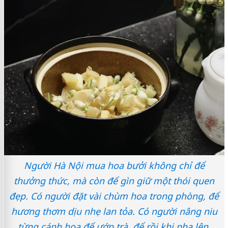
Người Hà Nội mua hoa bưởi không chỉ để
thưởng thức, mà còn để gìn giữ một thói quen
đẹp. Có người đặt vài chùm hoa trong phòng, để
hương thơm dịu nhẹ lan tỏa. Có người nâng niu
từng cánh hoa để ướp trà, để rồi khi pha lên,