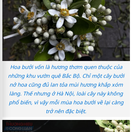
Hoa bưởi vốn là hương thơm quen thuộc của
những khu vườn quê Bắc Bộ. Chỉ một cây bưởi
nở hoa cũng đủ lan tỏa mùi hương khắp xóm
làng. Thế nhưng ở Hà Nội, loài cây này không
phổ biến, vì vậy mỗi mùa hoa bưởi về lại càng
trở nên đặc biệt.