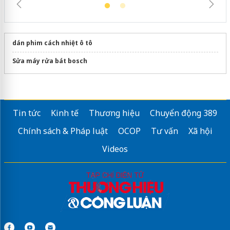
dán phim cách nhiệt ô tô
Sửa máy rửa bát bosch
Tin tức
Kinh tế
Thương hiệu
Chuyển động 389
Chính sách & Pháp luật
OCOP
Tư vấn
Xã hội
Videos