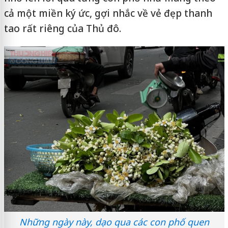
cả một miền ký ức, gợi nhắc về vẻ đẹp thanh
tao rất riêng của Thủ đô.
Những ngày này, dạo qua các con phố quen