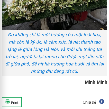
Đó không chỉ là mùi hương của một loài hoa,
mà còn là ký ức, là cảm xúc, là nét thanh tao
lặng lẽ giữa lòng Hà Nội. Và mỗi khi tháng Ba
trở lại, người ta lại mong chờ được một lần nữa
đi giữa phố, để hít hà hương hoa bưởi và tìm lại
những dịu dàng rất cũ.
Minh Minh
Chia sẻ
Print