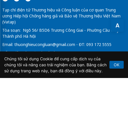
Tạp chí điện tử Thương hiệu và Công luận của cơ quan Trung
ương Hiệp hội Chống hàng giả và Bảo vệ Thương hiệu Việt Nam
(Vatap)
A
Tòa soạn: Ngõ 56/ B5D6 Trương Công Giai - Phường Cầu Giấy -
Thành phố Hà Nội
Email:
thuonghieucongluan@gmail.com
- ĐT: 093 172 5555
Tổng Biên Tập: Vũ Đức Thuận
Chúng tôi sử dụng Cookie để cung cấp dịch vụ của
Giấy phép hoạt động báo chí điện tử số 64/GP-BTTTT do Bộ
chúng tôi và nâng cao trải nghiệm của bạn. Bằng cách
OK
Thông tin và Truyền thông cấp ngày 21/2/2020.
sử dụng trang web này, bạn đã đồng ý với điều này.
Copyright © 2026
TẠP CHÍ THƯƠNG HIỆU & CÔNG
LUẬN
. All Rights Reserved.
Bản quyền thuộc Tạp chí Thương hiệu và Công luận. Cấm
sao chép dưới mọi hình thức nếu không có sự chấp thuận
bằng văn bản.