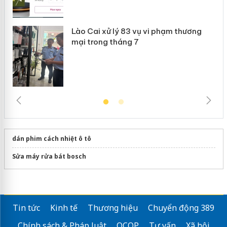
Lào Cai xử lý 83 vụ vi phạm thương
mại trong tháng 7
dán phim cách nhiệt ô tô
Sửa máy rửa bát bosch
Tin tức
Kinh tế
Thương hiệu
Chuyển động 389
Chính sách & Pháp luật
OCOP
Tư vấn
Xã hội