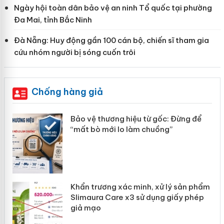
Ngày hội toàn dân bảo vệ an ninh Tổ quốc tại phường
Đa Mai, tỉnh Bắc Ninh
Đà Nẵng: Huy động gần 100 cán bộ, chiến sĩ tham gia
cứu nhóm người bị sóng cuốn trôi
Chống hàng giả
àng
Bảo vệ thương hiệu từ gốc: Đừng để
“mất bò mới lo làm chuồng”
ản
Khẩn trương xác minh, xử lý sản phẩm
 án
Slimaura Care x3 sử dụng giấy phép
giả mạo