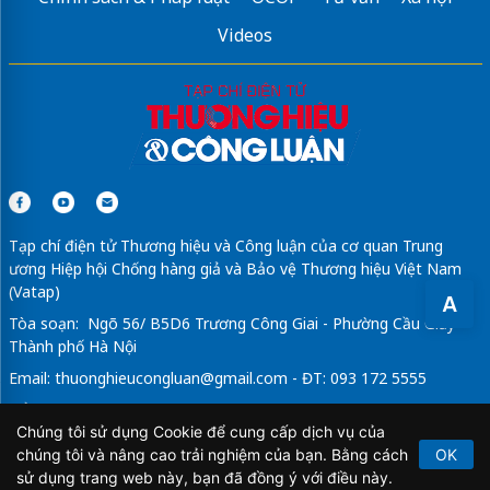
Videos
Tạp chí điện tử Thương hiệu và Công luận của cơ quan Trung
ương Hiệp hội Chống hàng giả và Bảo vệ Thương hiệu Việt Nam
(Vatap)
A
Tòa soạn: Ngõ 56/ B5D6 Trương Công Giai - Phường Cầu Giấy -
Thành phố Hà Nội
Email:
thuonghieucongluan@gmail.com
- ĐT: 093 172 5555
Tổng Biên Tập: Vũ Đức Thuận
Chúng tôi sử dụng Cookie để cung cấp dịch vụ của
Giấy phép hoạt động báo chí điện tử số 64/GP-BTTTT do Bộ
chúng tôi và nâng cao trải nghiệm của bạn. Bằng cách
OK
Thông tin và Truyền thông cấp ngày 21/2/2020.
sử dụng trang web này, bạn đã đồng ý với điều này.