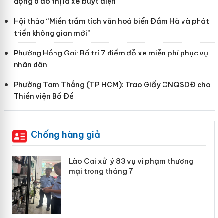
động ở đô thị là xe buýt điện
Hội thảo “Miền trầm tích văn hoá biển Đầm Hà và phát
triển không gian mới”
Phường Hồng Gai: Bố trí 7 điểm đỗ xe miễn phí phục vụ
nhân dân
Phường Tam Thắng (TP HCM): Trao Giấy CNQSDĐ cho
Thiền viện Bồ Đề
Chống hàng giả
 án
Lào Cai xử lý 83 vụ vi phạm thương
mại trong tháng 7
n