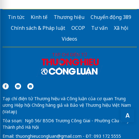
Tin tức
Kinh tế
Thương hiệu
Chuyển động 389
Chính sách & Pháp luật
OCOP
Tư vấn
Xã hội
Videos
Tạp chí điện tử Thương hiệu và Công luận của cơ quan Trung
ương Hiệp hội Chống hàng giả và Bảo vệ Thương hiệu Việt Nam
(Vatap)
A
Tòa soạn: Ngõ 56/ B5D6 Trương Công Giai - Phường Cầu Giấy -
Thành phố Hà Nội
Email:
thuonghieucongluan@gmail.com
- ĐT: 093 172 5555