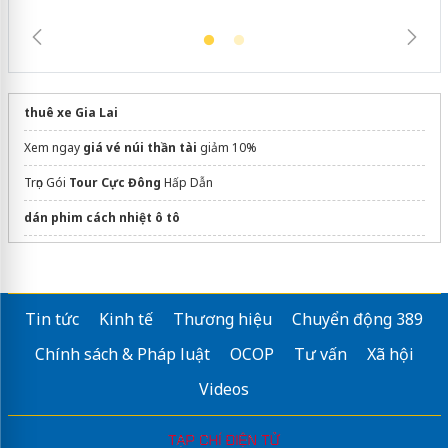
thuê xe Gia Lai
Xem ngay
giá vé núi thần tài
giảm 10%
Trọn Gói
Tour Cực Đông
Hấp Dẫn
dán phim cách nhiệt ô tô
khách sạn hạ long
Mua eSIM du lịch Thái Lan
Tin tức
Kinh tế
Thương hiệu
Chuyển động 389
Vietnam motorbike tours
Chính sách & Pháp luật
OCOP
Tư vấn
Xã hội
Ho Tram Beach Boutique Resort & Spa
Videos
Sửa máy rửa bát bosch