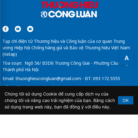
Tạp chí điện tử Thương hiệu và Công luận của cơ quan Trung
ương Hiệp hội Chống hàng giả và Bảo vệ Thương hiệu Việt Nam
(Vatap)
A
Tòa soạn: Ngõ 56/ B5D6 Trương Công Giai - Phường Cầu Giấy -
Thành phố Hà Nội
Email:
thuonghieucongluan@gmail.com
- ĐT: 093 172 5555
Tổng Biên Tập: Vũ Đức Thuận
Chúng tôi sử dụng Cookie để cung cấp dịch vụ của
Giấy phép hoạt động báo chí điện tử số 64/GP-BTTTT do Bộ
chúng tôi và nâng cao trải nghiệm của bạn. Bằng cách
OK
Thông tin và Truyền thông cấp ngày 21/2/2020.
sử dụng trang web này, bạn đã đồng ý với điều này.
Copyright © 2026
TẠP CHÍ THƯƠNG HIỆU & CÔNG