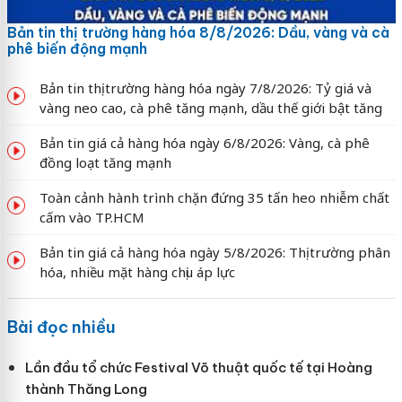
Bản tin thị trường hàng hóa 8/8/2026: Dầu, vàng và cà
phê biến động mạnh
Bản tin thị trường hàng hóa ngày 7/8/2026: Tỷ giá và
vàng neo cao, cà phê tăng mạnh, dầu thế giới bật tăng
Bản tin giá cả hàng hóa ngày 6/8/2026: Vàng, cà phê
đồng loạt tăng mạnh
Toàn cảnh hành trình chặn đứng 35 tấn heo nhiễm chất
cấm vào TP.HCM
Bản tin giá cả hàng hóa ngày 5/8/2026: Thị trường phân
hóa, nhiều mặt hàng chịu áp lực
Bài đọc nhiều
Lần đầu tổ chức Festival Võ thuật quốc tế tại Hoàng
thành Thăng Long