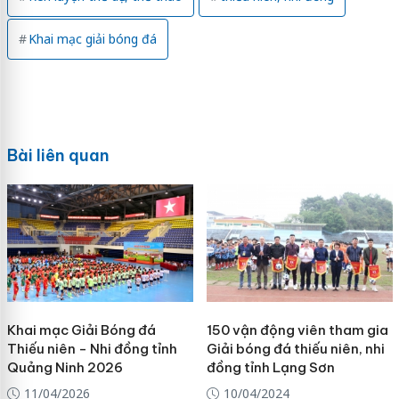
Khai mạc giải bóng đá
Bài liên quan
Khai mạc Giải Bóng đá
150 vận động viên tham gia
Thiếu niên - Nhi đồng tỉnh
Giải bóng đá thiếu niên, nhi
Quảng Ninh 2026
đồng tỉnh Lạng Sơn
11/04/2026
10/04/2024