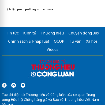
Lịch tập push pull leg upper lower
Tin tức
Kinh tế
Thương hiệu
Chuyển động 389
Chính sách & Pháp luật
OCOP
Tư vấn
Xã hội
Videos
Tạp chí điện tử Thương hiệu và Công luận của cơ quan Trung
ương Hiệp hội Chống hàng giả và Bảo vệ Thương hiệu Việt Nam
(Vatap)