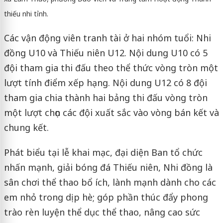
thiếu nhi tỉnh.
Các vận động viên tranh tài ở hai nhóm tuổi: Nhi
đồng U10 và Thiếu niên U12. Nội dung U10 có 5
đội tham gia thi đấu theo thể thức vòng tròn một
lượt tính điểm xếp hạng. Nội dung U12 có 8 đội
tham gia chia thành hai bảng thi đấu vòng tròn
một lượt chọn các đội xuất sắc vào vòng bán kết và
chung kết.
Phát biểu tại lễ khai mạc, đại diện Ban tổ chức
nhấn mạnh, giải bóng đá Thiếu niên, Nhi đồng là
sân chơi thể thao bổ ích, lành mạnh dành cho các
em nhỏ trong dịp hè; góp phần thúc đẩy phong
trào rèn luyện thể dục thể thao, nâng cao sức