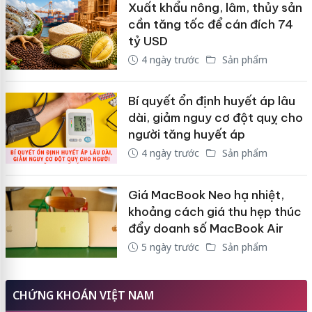
Xuất khẩu nông, lâm, thủy sản
cần tăng tốc để cán đích 74
tỷ USD
4 ngày trước
Sản phẩm
Bí quyết ổn định huyết áp lâu
dài, giảm nguy cơ đột quỵ cho
người tăng huyết áp
4 ngày trước
Sản phẩm
Giá MacBook Neo hạ nhiệt,
khoảng cách giá thu hẹp thúc
đẩy doanh số MacBook Air
5 ngày trước
Sản phẩm
CHỨNG KHOÁN VIỆT NAM