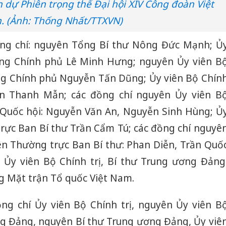
dự Phiên trọng thể Đại hội XIV Công đoàn Việt
. (Ảnh: Thống Nhất/TTXVN)
ồng chí: nguyên Tổng Bí thư Nông Đức Mạnh; Ủ
ướng Chính phủ Lê Minh Hưng; nguyên Ủy viên B
ng Chính phủ Nguyễn Tấn Dũng; Ủy viên Bộ Chín
rần Thanh Mẫn; các đồng chí nguyên Ủy viên B
h Quốc hội: Nguyễn Văn An, Nguyễn Sinh Hùng; Ủ
trực Ban Bí thư Trần Cẩm Tú; các đồng chí nguyê
yên Thường trực Ban Bí thư: Phan Diễn, Trần Quố
 Ủy viên Bộ Chính trị, Bí thư Trung ương Đảng
g Mặt trận Tổ quốc Việt Nam.
ng chí Ủy viên Bộ Chính trị, nguyên Ủy viên B
ơng Đảng, nguyên Bí thư Trung ương Đảng, Ủy viê