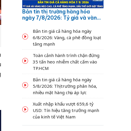
Bản tin thị trường hàng hóa
ngày 7/8/2026: Tỷ giá và vàng
neo cao, cà phê tăng mạnh,
dầu thế giới bật tăng
Bản tin giá cả hàng hóa ngày
6/8/2026: Vàng, cà phê đồng loạt
tăng mạnh
m
Toàn cảnh hành trình chặn đứng
35 tấn heo nhiễm chất cấm vào
u
TP.HCM
g
Bản tin giá cả hàng hóa ngày
5/8/2026: Thị trường phân hóa,
nhiều mặt hàng chịu áp lực
Xuất nhập khẩu vượt 659,6 tỷ
USD: Tín hiệu tăng trưởng mạnh
của kinh tế Việt Nam