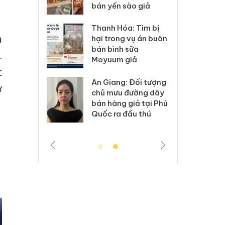
bán yến sào giả
: Xử lý 6 hộ
Hư
Thanh Hóa: Tìm bị
anh bán hàng
ki
a
hại trong vụ án buôn
 nhãn hiệu
gi
bán bình sữa
.
Nike
Ad
Moyuum giả
c
 Tiêu hủy
Cà
An Giang: Đối tượng
ơ
ai hàng ngàn
cô
chủ mưu đường dây
m nhập lậu,
sả
bán hàng giả tại Phú
môi trường
bả
Quốc ra đầu thú
anh
ki