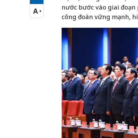
Cỡ chữ vừa
nước bước vào giai đoạn p
A
+
Cỡ chữ lớn
công đoàn vững mạnh, hiệ