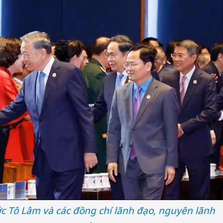
ớc Tô Lâm và các đồng chí lãnh đạo, nguyên lãnh