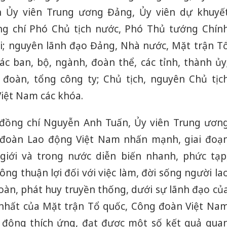
 Ủy viên Trung ương Đảng, Ủy viên dự khuyế
g chí Phó Chủ tịch nước, Phó Thủ tướng Chín
i; nguyên lãnh đạo Đảng, Nhà nước, Mặt trận T
ác ban, bộ, ngành, đoàn thể, các tỉnh, thành ủy
 đoàn, tổng công ty; Chủ tịch, nguyên Chủ tịc
iệt Nam các khóa.
 đồng chí Nguyễn Anh Tuấn, Ủy viên Trung ươn
 đoàn Lao động Việt Nam nhấn mạnh, giai đoạ
 giới và trong nước diễn biến nhanh, phức tạp
ng thuận lợi đối với việc làm, đời sống người la
àn, phát huy truyền thống, dưới sự lãnh đạo củ
Công an Thanh Hóa
Lào Cai 
nhất của Mặt trận Tổ quốc, Công đoàn Việt Na
tìm bị hại trong vụ
phạm th
ủ động thích ứng, đạt được một số kết quả qua
án sản xuất, buôn
trong t