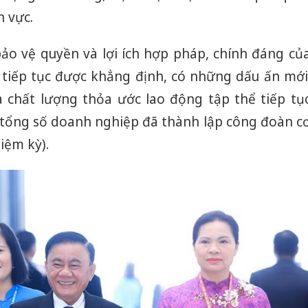
bán yến sào giả
h vực.
Hưng Yên
Thanh Hóa: Tìm bị
kinh do
 bảo vệ quyền và lợi ích hợp pháp, chính đáng củ
hại trong vụ án buôn
giả mạo
bán bình sữa
 tiếp tục được khẳng định, có những dấu ấn mới
Adidas, 
Moyuum giả
à chất lượng thỏa ước lao động tập thể tiếp tụ
Cà Mau:
An Giang: Đối tượng
 tổng số doanh nghiệp đã thành lập công đoàn c
công kh
chủ mưu đường dây
sản phẩ
bán hàng giả tại Phú
iệm kỳ).
bảo vệ 
Quốc ra đầu thú
kinh do