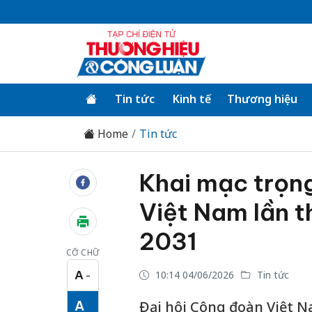
Tin tức
Kinh tế
Thương hiệu
Home
Tin tức
Khai mạc trọn
Việt Nam lần 
2031
CỠ CHỮ
A
10:14 04/06/2026
Tin tức
−
Cỡ chữ nhỏ
A
Đại hội Công đoàn Việt N