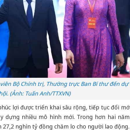
viên Bộ Chính trị, Thường trực Ban Bí thư đến dự
hội. (Ảnh: Tuấn Anh/TTXVN)
húc lợi được triển khai sâu rộng, tiếp tục đổi mớ
ây dựng nhiều mô hình mới. Trong hơn hai năm
 27,2 nghìn tỷ đồng chăm lo cho người lao động.