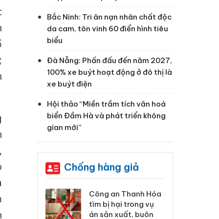
t
Bắc Ninh: Tri ân nạn nhân chất độc
h
da cam, tôn vinh 60 điển hình tiêu
biểu
ổ
;
Đà Nẵng: Phấn đấu đến năm 2027,
100% xe buýt hoạt động ở đô thị là
h
xe buýt điện
Hội thảo “Miền trầm tích văn hoá
biển Đầm Hà và phát triển không
g
gian mới”
n
,
o
Chống hàng giả
a
xử lý 83 vụ vi
Công an Thanh Hóa
Lào
m
ương mại
tìm bị hại trong vụ
ph
n
háng 7
án sản xuất, buôn
tr