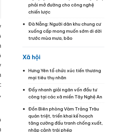
phải mở đường cho công nghệ
chiến lược
Đà Nẵng: Người dân khu chung cư
y
xuống cấp mong muốn sớm di dời
ộ
trước mùa mưa, bão
h
ộ
Xã hội
y
Hưng Yên tổ chức xúc tiến thương
n
mại tiêu thụ nhãn
c
Đẩy nhanh giải ngân vốn đầu tư
,
công tại các xã miền Tây Nghệ An
Đồn Biên phòng Vàm Trảng Trâu
quán triệt, triển khai kế hoạch
ộ
tăng cường đấu tranh chống xuất,
n
nhập cảnh trái phép