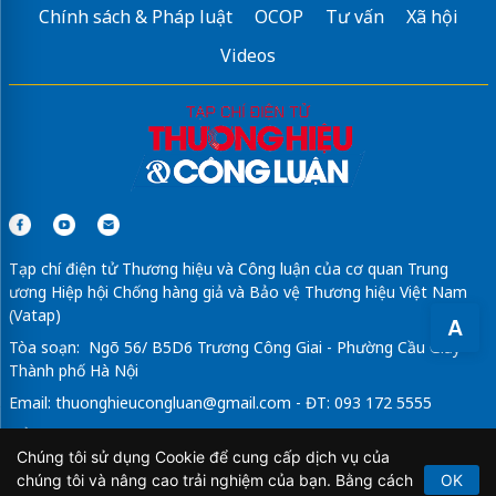
Chính sách & Pháp luật
OCOP
Tư vấn
Xã hội
Videos
Tạp chí điện tử Thương hiệu và Công luận của cơ quan Trung
ương Hiệp hội Chống hàng giả và Bảo vệ Thương hiệu Việt Nam
(Vatap)
A
Tòa soạn: Ngõ 56/ B5D6 Trương Công Giai - Phường Cầu Giấy -
Thành phố Hà Nội
Email:
thuonghieucongluan@gmail.com
- ĐT: 093 172 5555
Tổng Biên Tập: Vũ Đức Thuận
Chúng tôi sử dụng Cookie để cung cấp dịch vụ của
Giấy phép hoạt động báo chí điện tử số 64/GP-BTTTT do Bộ
chúng tôi và nâng cao trải nghiệm của bạn. Bằng cách
OK
Thông tin và Truyền thông cấp ngày 21/2/2020.