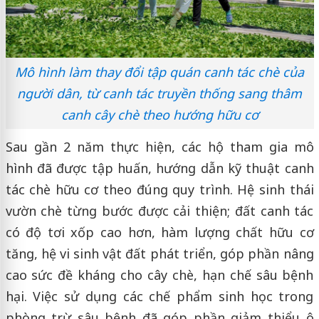
Mô hình làm thay đổi tập quán canh tác chè của
người dân, từ canh tác truyền thống sang thâm
canh cây chè theo hướng hữu cơ
Sau gần 2 năm thực hiện, các hộ tham gia mô
hình đã được tập huấn, hướng dẫn kỹ thuật canh
tác chè hữu cơ theo đúng quy trình. Hệ sinh thái
vườn chè từng bước được cải thiện; đất canh tác
có độ tơi xốp cao hơn, hàm lượng chất hữu cơ
tăng, hệ vi sinh vật đất phát triển, góp phần nâng
cao sức đề kháng cho cây chè, hạn chế sâu bệnh
hại. Việc sử dụng các chế phẩm sinh học trong
phòng trừ sâu bệnh đã góp phần giảm thiểu ô