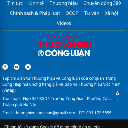
Tin tức
Kinh tế
Thương hiệu
Chuyển động 389
Chính sách & Pháp luật
OCOP
Tư vấn
Xã hội
Videos
Tạp chí điện tử Thương hiệu và Công luận của cơ quan Trung
ương Hiệp hội Chống hàng giả và Bảo vệ Thương hiệu Việt Nam
(Vatap)
A
Tòa soạn: Ngõ 56/ B5D6 Trương Công Giai - Phường Cầu Giấy -
Thành phố Hà Nội
Email:
thuonghieucongluan@gmail.com
- ĐT: 093 172 5555
Tổng Biên Tập: Vũ Đức Thuận
Chúng tôi sử dụng Cookie để cung cấp dịch vụ của