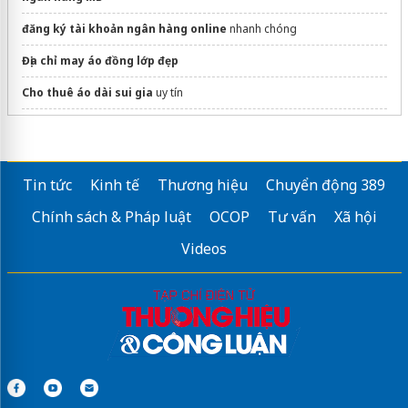
đăng ký tài khoản ngân hàng online
nhanh chóng
Địa chỉ may áo đồng lớp đẹp
Cho thuê áo dài sui gia
uy tín
dán phim cách nhiệt ô tô
Các mẫu
mẫu đồng phục pickleball đẹp
Tin tức
Kinh tế
Thương hiệu
Chuyển động 389
ảnh bìa zalo
http://stingworld.vn/
Chính sách & Pháp luật
OCOP
Tư vấn
Xã hội
Sửa máy rửa bát bosch
Videos