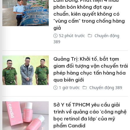
Lâm Đồng: Phát hiện 4 mẫu
phân bón không đạt quy
chuẩn, kiên quyết không có
"vùng cấm" trong chống hàng
giả
52 phút trước
Chuyển động
389
Quảng Trị: Khởi tố, bắt tạm
giam đối tượng vận chuyển trái
phép hàng chục tấn hàng hóa
qua biên giới
1 giờ trước
Chuyển động 389
Sở Y tế TPHCM yêu cầu giải
trình về quảng cáo 'công nghệ
bọc retinol đa lớp' của mỹ
phẩm Candid