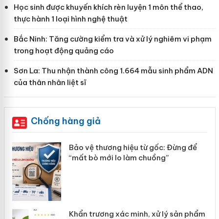
Học sinh được khuyến khích rèn luyện 1 môn thể thao,
thực hành 1 loại hình nghệ thuật
Bắc Ninh: Tăng cường kiểm tra và xử lý nghiêm vi phạm
trong hoạt động quảng cáo
Sơn La: Thu nhận thành công 1.664 mẫu sinh phẩm ADN
của thân nhân liệt sĩ
Chống hàng giả
àng
Bảo vệ thương hiệu từ gốc: Đừng để
“mất bò mới lo làm chuồng”
ản
Khẩn trương xác minh, xử lý sản phẩm