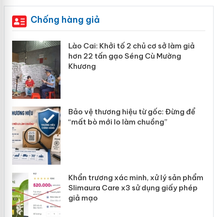
Chống hàng giả
mại
Lào Cai: Khởi tố 2 chủ cơ sở làm giả
hơn 22 tấn gạo Séng Cù Mường
Khương
àng
ản
Bảo vệ thương hiệu từ gốc: Đừng để
“mất bò mới lo làm chuồng”
Khẩn trương xác minh, xử lý sản phẩm
Slimaura Care x3 sử dụng giấy phép
giả mạo