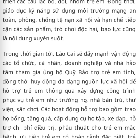
triển các câu lạc bộ, đội, nhóm trẻ em. Đồng thời,
giáo dục kỹ năng sử dụng môi trường mạng an
toàn, phòng, chống tệ nạn xã hội và hạn chế tiếp
cận các sản phẩm, trò chơi độc hại, bạo lực cũng
là nội dung xuyên suốt.
Trong thời gian tới, Lào Cai sẽ đẩy mạnh vận động
các tổ chức, cá nhân, doanh nghiệp và nhà hảo
tâm tham gia ủng hộ Quỹ Bảo trợ trẻ em tỉnh,
đồng thời huy động đa dạng nguồn lực xã hội để
hỗ trợ trẻ em thông qua xây dựng công trình
phục vụ trẻ em như trường học, nhà bán trú, thư
viện, sân chơi. Các hoạt động hỗ trợ bao gồm trao
học bổng, tặng quà, cấp dụng cụ học tập, xe đạp, hỗ
trợ chi phí điều trị, phẫu thuật cho trẻ em mắc
bệnh, ưu tiên trẻ em có hoàn cảnh đặc biệt, trẻ