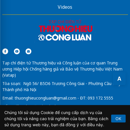
Videos
Tạp chí điện tử Thương hiệu và Công luận của cơ quan Trung
ương Hiệp hội Chống hàng giả và Bảo vệ Thương hiệu Việt Nam
(Vatap)
A
Tòa soạn: Ngõ 56/ B5D6 Trương Công Giai - Phường Cầu Giấy -
Thành phố Hà Nội
Email:
thuonghieucongluan@gmail.com
- ĐT: 093 172 5555
Tổng Biên Tập: Vũ Đức Thuận
Chúng tôi sử dụng Cookie để cung cấp dịch vụ của
Giấy phép hoạt động báo chí điện tử số 64/GP-BTTTT do Bộ
chúng tôi và nâng cao trải nghiệm của bạn. Bằng cách
OK
Thông tin và Truyền thông cấp ngày 21/2/2020.
sử dụng trang web này, bạn đã đồng ý với điều này.