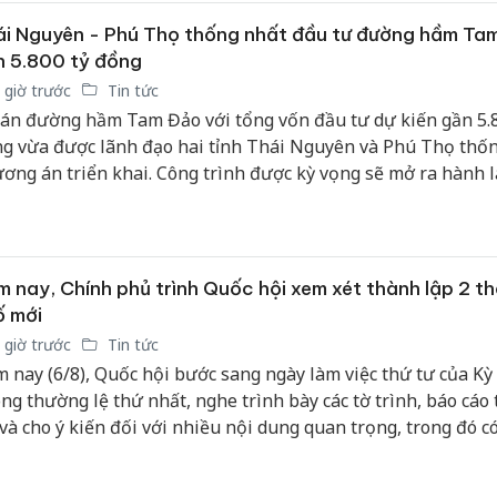
i Nguyên - Phú Thọ thống nhất đầu tư đường hầm Ta
 5.800 tỷ đồng
 giờ trước
Tin tức
án đường hầm Tam Đảo với tổng vốn đầu tư dự kiến gần 5.8
g vừa được lãnh đạo hai tỉnh Thái Nguyên và Phú Thọ thố
ơng án triển khai. Công trình được kỳ vọng sẽ mở ra hành l
 mới giữa Thái Nguyên - Phú Thọ - Hà Nội, tạo động lực thú
n kết vùng, phát triển du lịch và thu hút đầu tư.
 nay, Chính phủ trình Quốc hội xem xét thành lập 2 t
ố mới
 giờ trước
Tin tức
 nay (6/8), Quốc hội bước sang ngày làm việc thứ tư của Kỳ
ng thường lệ thứ nhất, nghe trình bày các tờ trình, báo cáo
 và cho ý kiến đối với nhiều nội dung quan trọng, trong đó có
nh lập thành phố Quảng Ninh và thành phố Bắc Ninh.