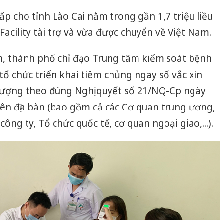
cấp cho tỉnh Lào Cai nằm trong gần 1,7 triệu liều
acility tài trợ và vừa được chuyển về Việt Nam.
ỉnh, thành phố chỉ đạo Trung tâm kiểm soát bệnh
tổ chức triển khai tiêm chủng ngay số vắc xin
tượng theo đúng Nghị quyết số 21/NQ-Cp ngày
ên địa bàn (bao gồm cả các Cơ quan trung ương,
ng ty, Tổ chức quốc tế, cơ quan ngoại giao,...).