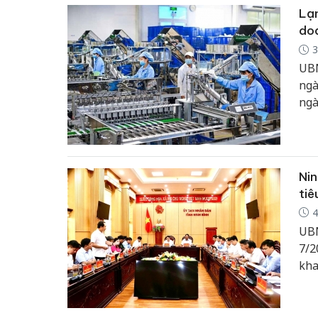
108
Lạn
(Tr
doa
3
UBN
ngà
ngà
đạo
hoa
Nin
ti
4
UBN
7/2
kha
hàn