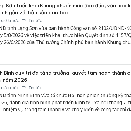
9 thuộc cặp cửa khẩu quốc tế Hữu Nghị (Việt Nam) - Hữu Ng
bán yến
g Sơn triển khai Khung chuẩn mực đạo đức, văn hóa k
ung Quốc).
nh gắn với bản sắc dân tộc
Thanh H
 giờ trước
Tin tức
hại tron
D tỉnh Lạng Sơn vừa ban hành Công văn số 2102/UBND-K
bán bìn
y 5/8/2026 về việc triển khai thực hiện Quyết định số 1157
Moyuum
y 26/6/2026 của Thủ tướng Chính phủ ban hành Khung ch
An Gian
 đức, văn hóa kinh doanh gắn với bản sắc dân tộc và tiếp cậ
chủ mưu
 văn hóa kinh doanh thế giới.
bán hàng
Quốc ra
h Bình duy trì đà tăng trưởng, quyết tâm hoàn thành 
êu năm 2026
 giờ trước
Tin tức
D tỉnh Ninh Bình vừa tổ chức Hội nghị phiên thường kỳ th
026, đánh giá tình hình phát triển kinh tế - xã hội tháng 7, t
i nhiệm vụ trọng tâm tháng 8 và cho ý kiến về công tác chỉ đ
h trong thời gian tới.