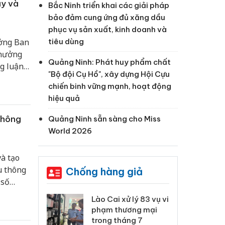
ậy và
Bắc Ninh triển khai các giải pháp
bảo đảm cung ứng đủ xăng dầu
phục vụ sản xuất, kinh doanh và
tiêu dùng
ưởng Ban
 hưởng
Quảng Ninh: Phát huy phẩm chất
g luận
"Bộ đội Cụ Hồ", xây dựng Hội Cựu
 kiện.
chiến binh vững mạnh, hoạt động
hiệu quả
thông
Quảng Ninh sẵn sàng cho Miss
World 2026
và tạo
u thông
Chống hàng giả
 số
, hàng
 Thanh Hóa
Lào Cai xử lý 83 vụ vi
Cô
ên dụng
ại trong vụ
phạm thương mại
tìm
088/2-
xuất, buôn
trong tháng 7
án