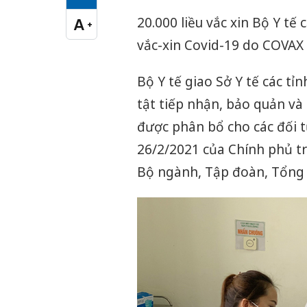
Cỡ chữ vừa
20.000 liều vắc xin Bộ Y tế 
A
+
Cỡ chữ lớn
vắc-xin Covid-19 do COVAX F
Bộ Y tế giao Sở Y tế các t
tật tiếp nhận, bảo quản và 
được phân bổ cho các đối 
26/2/2021 của Chính phủ tr
Bộ ngành, Tập đoàn, Tổng cô