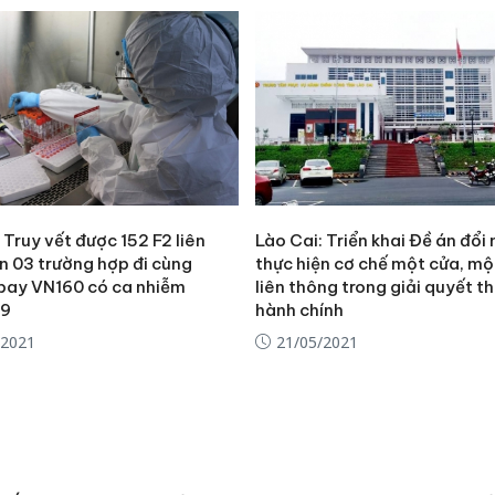
 Truy vết được 152 F2 liên
Lào Cai: Triển khai Đề án đổi 
n 03 trường hợp đi cùng
thực hiện cơ chế một cửa, mộ
bay VN160 có ca nhiễm
liên thông trong giải quyết t
19
hành chính
/2021
21/05/2021