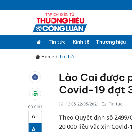
Tin tức
Kinh tế
Thương hiệu
Home
Tin tức
Lào Cai được p
Covid-19 đợt 
13:05 22/05/2021
Tin tức
CỠ CHỮ
A
Theo Quyết định số 2499/
−
Cỡ chữ nhỏ
20.000 liều vắc xin Covid
A