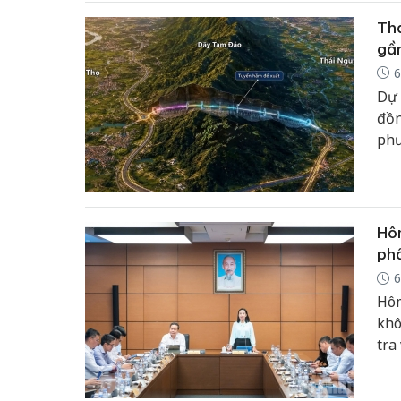
Thá
gần
6
Dự 
đồn
phư
nối
liê
Hôm
ph
6
Hôm
khô
tra
thà