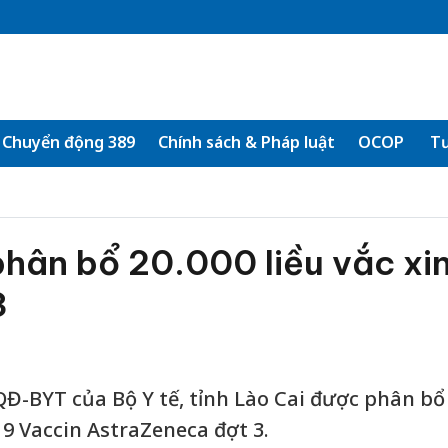
Chuyển động 389
Chính sách & Pháp luật
OCOP
Tư
hân bổ 20.000 liều vắc xi
3
QĐ-BYT của Bộ Y tế, tỉnh Lào Cai được phân bổ
-19 Vaccin AstraZeneca đợt 3.