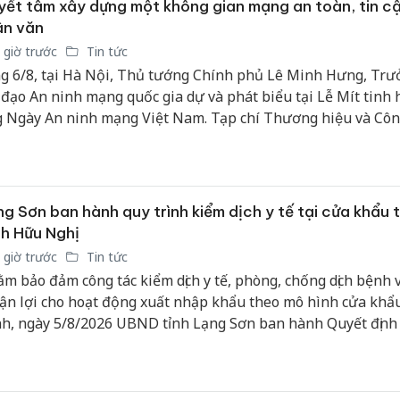
ết tâm xây dựng một không gian mạng an toàn, tin c
ân văn
 giờ trước
Tin tức
g 6/8, tại Hà Nội, Thủ tướng Chính phủ Lê Minh Hưng, Tr
 đạo An ninh mạng quốc gia dự và phát biểu tại Lễ Mít tinh
 Ngày An ninh mạng Việt Nam. Tạp chí Thương hiệu và Côn
n trọng giới thiệu phát biểu của Thủ tướng Chính phủ tại sự
g Sơn ban hành quy trình kiểm dịch y tế tại cửa khẩu 
h Hữu Nghị
 giờ trước
Tin tức
m bảo đảm công tác kiểm dịch y tế, phòng, chống dịch bệnh 
ận lợi cho hoạt động xuất nhập khẩu theo mô hình cửa khẩ
h, ngày 5/8/2026 UBND tỉnh Lạng Sơn ban hành Quyết định
8/QĐ-UBND về Quy trình kiểm dịch y tế đối với phương tiện
Công an
 xuất, nhập khẩu qua cửa khẩu thông minh tại đường chuy
tìm bị h
 chuyển hàng hóa khu vực mốc 1119-1120 và khu vực mốc 1
án sản 