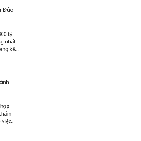
m Đảo
00 tỷ
ng nhất
ang kết
c đẩy
hành
 họp
 thẩm
 việc