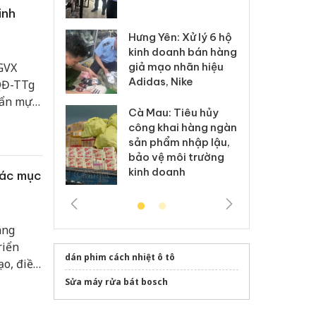
hị Quan
 sào giả
bá
inh
Hưng Yên: Xử lý 6 hộ
óa: Tìm bị
Th
kinh doanh bán hàng
g vụ án buôn
hạ
giả mạo nhãn hiệu
GVX
h sữa
bá
Adidas, Nike
/QĐ-TTg
 giả
Mo
uẩn mực
Cà Mau: Tiêu hủy
g: Đối tượng
An
n tinh
công khai hàng ngàn
 đường dây
ch
sản phẩm nhập lậu,
 giả tại Phú
bá
bảo vệ môi trường
 đầu thú
Qu
kinh doanh
các mục
áng
riển
dán phim cách nhiệt ô tô
ạo, điều
Sửa máy rửa bát bosch