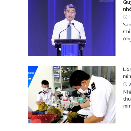
Quy
nh
1
Sán
Chỉ
ứng
trâ
Lạn
min
3
Nhằ
thu
min
141
hóa
vận