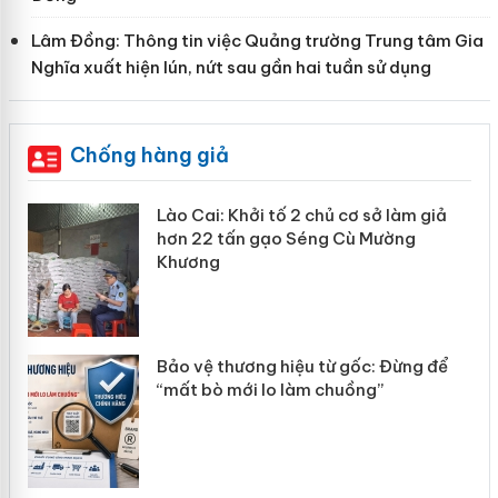
Lâm Đồng: Thông tin việc Quảng trường Trung tâm Gia
Nghĩa xuất hiện lún, nứt sau gần hai tuần sử dụng
Chống hàng giả
mại
Lào Cai: Khởi tố 2 chủ cơ sở làm giả
hơn 22 tấn gạo Séng Cù Mường
Khương
àng
ản
Bảo vệ thương hiệu từ gốc: Đừng để
“mất bò mới lo làm chuồng”