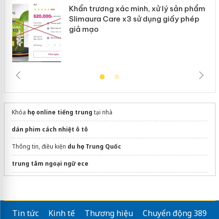
Khẩn trương xác minh, xử lý sản phẩm
Slimaura Care x3 sử dụng giấy phép
giả mạo
Khóa
học online tiếng trung
tại nhà
dán phim cách nhiệt ô tô
Thông tin, điều kiện
du học Trung Quốc
trung tâm ngoại ngữ ece
Mách bạn
cách học từ mới tiếng đức hiệu quả
Khóa học ngữ văn lớp 9
Tin tức
Kinh tế
Thương hiệu
Chuyển động 389
Mạng xã hội học sinh FQA