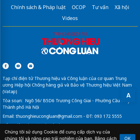
Chính sách & Pháp luật
OCOP
Tư vấn
Xã hội
Sửa máy rửa bát bosch
Videos
Tạp chí điện tử Thương hiệu và Công luận của cơ quan Trung
ương Hiệp hội Chống hàng giả và Bảo vệ Thương hiệu Việt Nam
(Vatap)
A
Tòa soạn: Ngõ 56/ B5D6 Trương Công Giai - Phường Cầu Giấy -
Thành phố Hà Nội
Email:
thuonghieucongluan@gmail.com
- ĐT: 093 172 5555
Tổng Biên Tập: Vũ Đức Thuận
Chúng tôi sử dụng Cookie để cung cấp dịch vụ của
Giấy phép hoạt động báo chí điện tử số 64/GP-BTTTT do Bộ
chúng tôi và nâng cao trải nghiệm của bạn. Bằng cách
OK