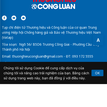
Tạp chí điện tử Thương hiệu và Công luận của cơ quan Trung
ương Hiệp hội Chống hàng giả và Bảo vệ Thương hiệu Việt Nam
(Vatap)
A
Tòa soạn: Ngõ 56/ B5D6 Trương Công Giai - Phường Cầu Giấy -
Thành phố Hà Nội
Email:
thuonghieucongluan@gmail.com
- ĐT: 093 172 5555
Tổng Biên Tập: Vũ Đức Thuận
Chúng tôi sử dụng Cookie để cung cấp dịch vụ của
Giấy phép hoạt động báo chí điện tử số 64/GP-BTTTT do Bộ
chúng tôi và nâng cao trải nghiệm của bạn. Bằng cách
OK
Thông tin và Truyền thông cấp ngày 21/2/2020.
sử dụng trang web này, bạn đã đồng ý với điều này.
Copyright © 2026
TẠP CHÍ THƯƠNG HIỆU & CÔNG
LUẬN
. All Rights Reserved.