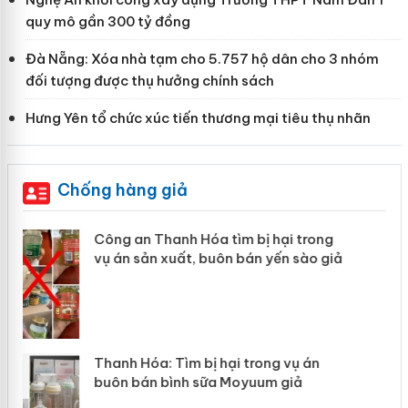
quy mô gần 300 tỷ đồng
Đà Nẵng: Xóa nhà tạm cho 5.757 hộ dân cho 3 nhóm
đối tượng được thụ hưởng chính sách
Hưng Yên tổ chức xúc tiến thương mại tiêu thụ nhãn
Chống hàng giả
 án
Lào Cai xử lý 83 vụ vi phạm thương mại
trong tháng 7
n
Hưng Yên: Xử lý 6 hộ kinh doanh bán hàng
giả mạo nhãn hiệu Adidas, Nike
y
Cà Mau: Tiêu hủy công khai hàng ngàn sản
phẩm nhập lậu, bảo vệ môi trường kinh
doanh