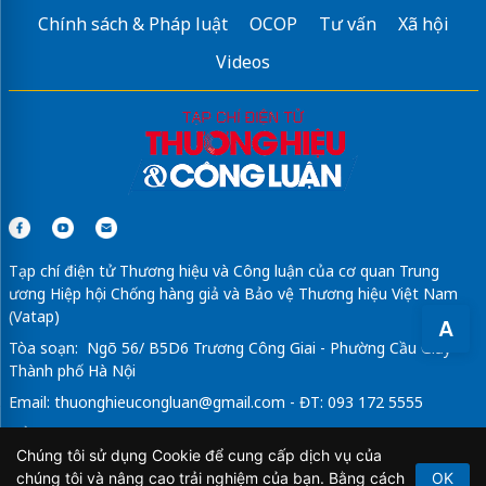
Chính sách & Pháp luật
OCOP
Tư vấn
Xã hội
Videos
Tạp chí điện tử Thương hiệu và Công luận của cơ quan Trung
ương Hiệp hội Chống hàng giả và Bảo vệ Thương hiệu Việt Nam
(Vatap)
A
Tòa soạn: Ngõ 56/ B5D6 Trương Công Giai - Phường Cầu Giấy -
Thành phố Hà Nội
Email:
thuonghieucongluan@gmail.com
- ĐT: 093 172 5555
Tổng Biên Tập: Vũ Đức Thuận
Chúng tôi sử dụng Cookie để cung cấp dịch vụ của
Giấy phép hoạt động báo chí điện tử số 64/GP-BTTTT do Bộ
chúng tôi và nâng cao trải nghiệm của bạn. Bằng cách
OK