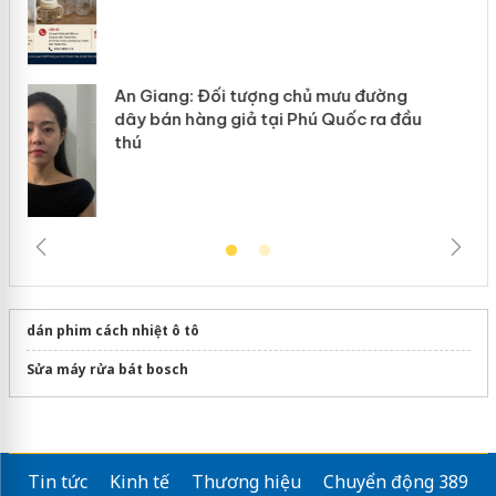
dán phim cách nhiệt ô tô
Sửa máy rửa bát bosch
Tin tức
Kinh tế
Thương hiệu
Chuyển động 389