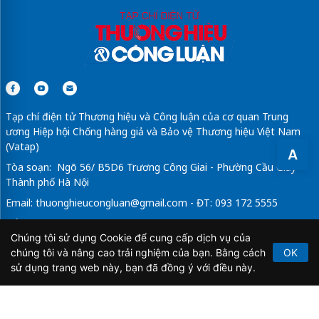
Tạp chí điện tử Thương hiệu và Công luận của cơ quan Trung
ương Hiệp hội Chống hàng giả và Bảo vệ Thương hiệu Việt Nam
(Vatap)
A
Tòa soạn: Ngõ 56/ B5D6 Trương Công Giai - Phường Cầu Giấy -
Thành phố Hà Nội
Email:
thuonghieucongluan@gmail.com
- ĐT: 093 172 5555
Tổng Biên Tập: Vũ Đức Thuận
Chúng tôi sử dụng Cookie để cung cấp dịch vụ của
Giấy phép hoạt động báo chí điện tử số 64/GP-BTTTT do Bộ
chúng tôi và nâng cao trải nghiệm của bạn. Bằng cách
OK
Thông tin và Truyền thông cấp ngày 21/2/2020.
sử dụng trang web này, bạn đã đồng ý với điều này.