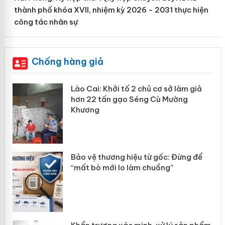
thành phố khóa XVII, nhiệm kỳ 2026 - 2031 thực hiện
công tác nhân sự
Chống hàng giả
mại
Lào Cai: Khởi tố 2 chủ cơ sở làm giả
hơn 22 tấn gạo Séng Cù Mường
Khương
àng
ản
Bảo vệ thương hiệu từ gốc: Đừng để
“mất bò mới lo làm chuồng”