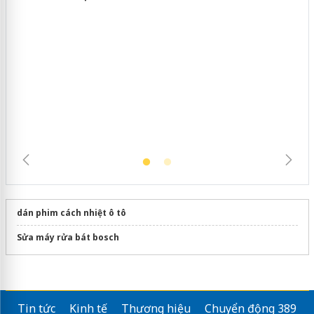
Khẩn trương xác minh, xử lý sản phẩm
Slimaura Care x3 sử dụng giấy phép
giả mạo
dán phim cách nhiệt ô tô
Sửa máy rửa bát bosch
Tin tức
Kinh tế
Thương hiệu
Chuyển động 389