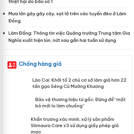
thiệt hại do bão số 1
Mưa lớn gây gãy cây, sạt lở trên các tuyến đèo ở Lâm
Đồng
Lâm Đồng: Thông tin việc Quảng trường Trung tâm Gia
Nghĩa xuất hiện lún, nứt sau gần hai tuần sử dụng
Chống hàng giả
mại
Lào Cai: Khởi tố 2 chủ cơ sở làm giả
hơn 22 tấn gạo Séng Cù Mường
Khương
àng
ản
Bảo vệ thương hiệu từ gốc: Đừng để
“mất bò mới lo làm chuồng”