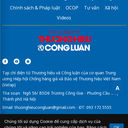
Chính sách & Pháp luật
OCOP
Tư vấn
Xã hội
Videos
Tạp chí điện tử Thương hiệu và Công luận của cơ quan Trung
ương Hiệp hội Chống hàng giả và Bảo vệ Thương hiệu Việt Nam
(Vatap)
A
Tòa soạn: Ngõ 56/ B5D6 Trương Công Giai - Phường Cầu Giấy -
Thành phố Hà Nội
Email:
thuonghieucongluan@gmail.com
- ĐT: 093 172 5555
Tổng Biên Tập: Vũ Đức Thuận
Chúng tôi sử dụng Cookie để cung cấp dịch vụ của
Giấy phép hoạt động báo chí điện tử số 64/GP-BTTTT do Bộ
chúng tôi và nâng cao trải nghiệm của bạn. Bằng cách
OK