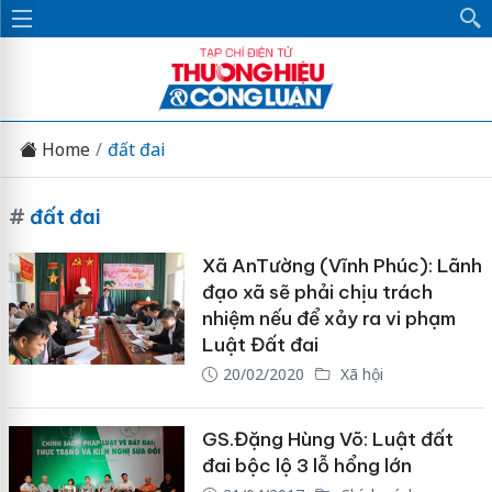
Home
đất đai
#
đất đai
Xã AnTường (Vĩnh Phúc): Lãnh
đạo xã sẽ phải chịu trách
nhiệm nếu để xảy ra vi phạm
Luật Đất đai
20/02/2020
Xã hội
GS.Đặng Hùng Võ: Luật đất
đai bộc lộ 3 lỗ hổng lớn