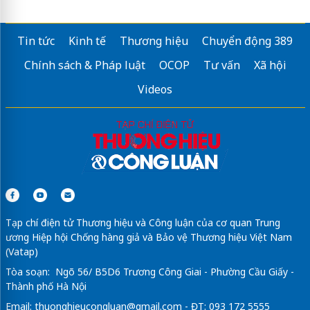
Tin tức
Kinh tế
Thương hiệu
Chuyển động 389
Chính sách & Pháp luật
OCOP
Tư vấn
Xã hội
Videos
Tạp chí điện tử Thương hiệu và Công luận của cơ quan Trung
ương Hiệp hội Chống hàng giả và Bảo vệ Thương hiệu Việt Nam
(Vatap)
Tòa soạn: Ngõ 56/ B5D6 Trương Công Giai - Phường Cầu Giấy -
Thành phố Hà Nội
Email:
thuonghieucongluan@gmail.com
- ĐT: 093 172 5555