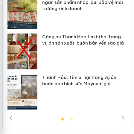
ôi
Slimaura Care x3 sử dụng giấy phép
giả mạo
ng
Lào Cai xử lý 83 vụ vi phạm thương
giả
mại trong tháng 7
Hưng Yên: Xử lý 6 hộ kinh doanh bán
hàng giả mạo nhãn hiệu Adidas, Nike