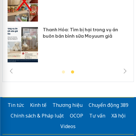
n
Thanh Hóa: Tìm bị hại trong vụ án
ke
buôn bán bình sữa Moyuum giả
Tin tức
Kinh tế
Thương hiệu
Chuyển động 389
Chính sách & Pháp luật
OCOP
Tư vấn
Xã hội
Videos