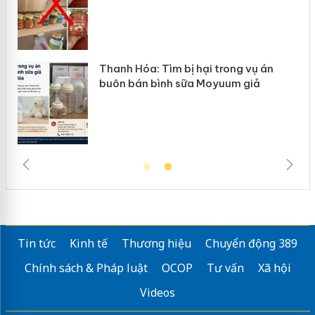
n
Thanh Hóa: Tìm bị hại trong vụ án
ke
buôn bán bình sữa Moyuum giả
Tin tức
Kinh tế
Thương hiệu
Chuyển động 389
Chính sách & Pháp luật
OCOP
Tư vấn
Xã hội
Videos